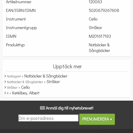
Artikelnummer
120063
EAN/ISBN/ISMN
5020679267608
Instrument
Cello
Instrumentgrupp
Stråkar
ISMN
M201617183
Produkttyp
Notböcker &
Sångböcker
Upptäck mer
Notböcker & Sångböcker
Notlagret »
Stråkar
Notböcker & Sångböcker »
Cello
Stråkar »
Ketèlbey, Albert
K »
Anmäl dig till nyhetsbrevet!