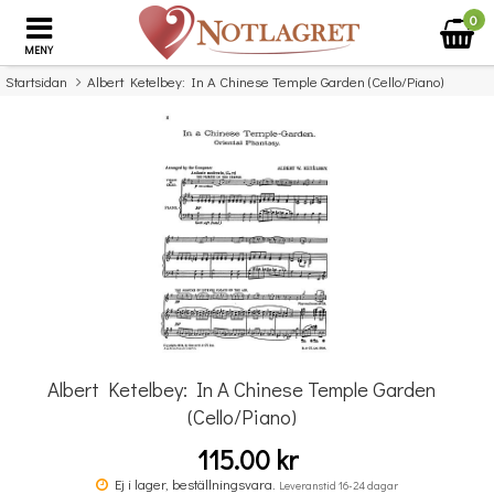
0
MENY
Startsidan
Albert Ketelbey: In A Chinese Temple Garden (Cello/Piano)
×
Missa inte detta...
Albert Ketelbey: In A Chinese Temple Garden
(Cello/Piano)
115.00 kr
Povel vid pianot
Ej i lager, beställningsvara.
Leveranstid 16-24 dagar