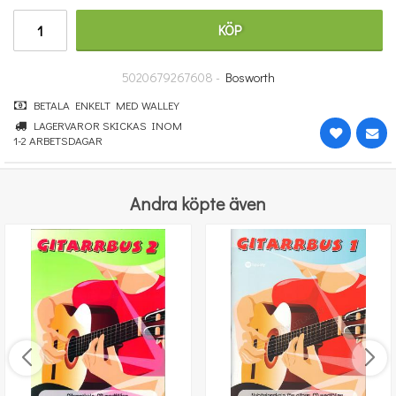
251 kr
KÖP
KÖP
5020679267608 -
Bosworth
BETALA ENKELT MED WALLEY
LAGERVAROR SKICKAS INOM
1-2 ARBETSDAGAR
Andra köpte även