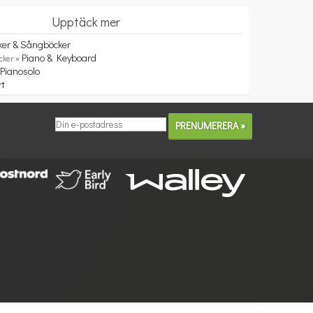
Upptäck mer
ker & Sångböcker
Piano & Keyboard
cker »
Pianosolo
»
rt