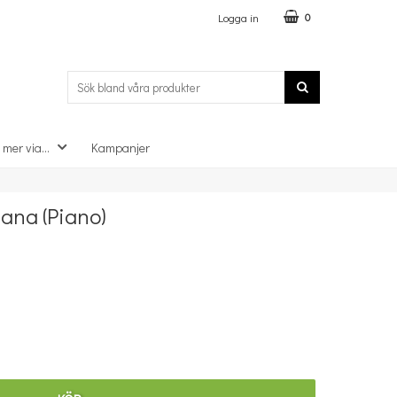
Logga in
0
 mer via...
Kampanjer
×
iana (Piano)