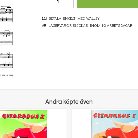
BETALA ENKELT MED WALLEY
LAGERVAROR SKICKAS INOM 1-2 ARBETSDAGAR
Benjamin Britten: Simple Symphony For String Orchestra - Study Score
364 kr
KÖP
Andra köpte även