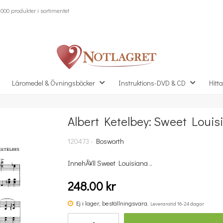
000 produkter i sortimentet
Läromedel & Övningsböcker
Instruktions-DVD & CD
Hitta
Albert Ketelbey: Sweet Louis
Missa inte detta...
120473 -
Bosworth
InnehÃ¥ll Sweet Louisiana ..
248.00 kr
Ej i lager, beställningsvara.
Leveranstid 16-24 dagar