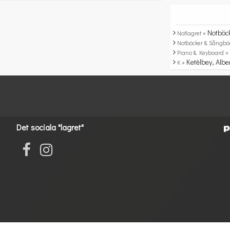
Notböc
Notlagret »
Notböcker & Sångbö
Piano & Keyboard 
Ketèlbey, Albe
K »
Det sociala "lagret"