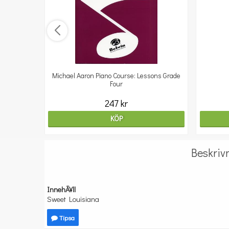
Michael Aaron Piano Course: Lessons Grade
Four
247 kr
KÖP
Beskriv
InnehÃ¥ll
Sweet Louisiana
Tipsa