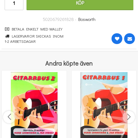
KÖP
251 kr
KÖP
5020679261828 -
Bosworth
BETALA ENKELT MED WALLEY
LAGERVAROR SKICKAS INOM
1-2 ARBETSDAGAR
Andra köpte även