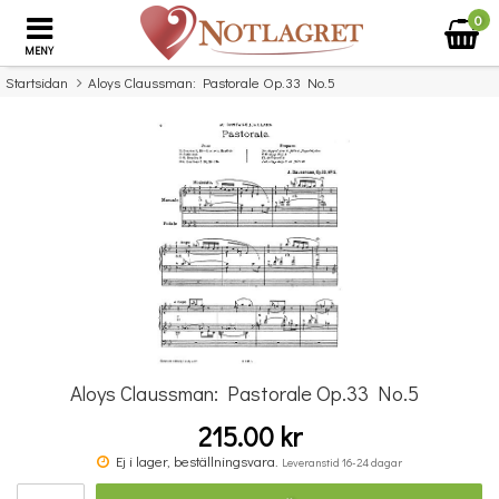
0
MENY
Startsidan
Aloys Claussman: Pastorale Op.33 No.5
×
Missa inte detta...
Aloys Claussman: Pastorale Op.33 No.5
215.00 kr
Povel vid pianot
Ej i lager, beställningsvara.
Leveranstid 16-24 dagar