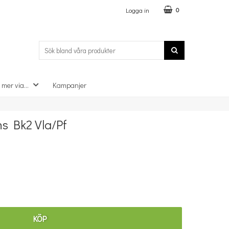
Logga in
0
 mer via...
Kampanjer
×
s Bk2 Vla/Pf
KÖP