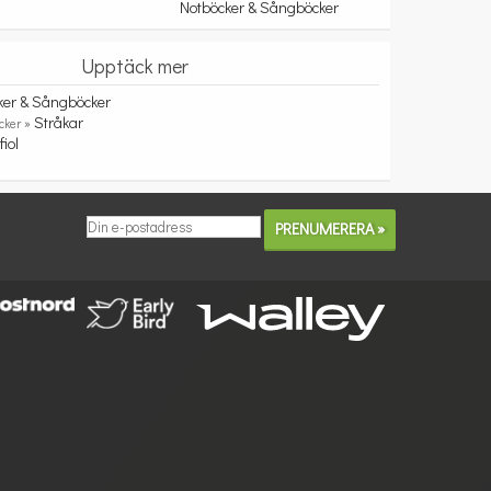
Notböcker & Sångböcker
Upptäck mer
ker & Sångböcker
Stråkar
cker »
fiol