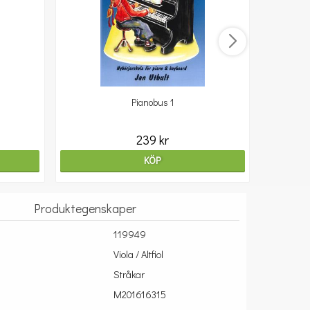
Pianobus 1
239 kr
KÖP
Produktegenskaper
119949
Viola / Altfiol
Stråkar
M201616315