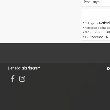
Produkttyp
Notböc
Notlagret »
Notböcker & Sångbö
Viola / Alt
Stråkar »
Anderson, K.
A »
Det sociala "lagret"