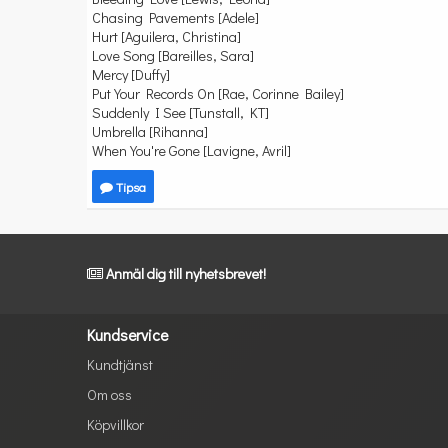
Chasing Pavements [Adele]
Hurt [Aguilera, Christina]
Love Song [Bareilles, Sara]
Mercy [Duffy]
Put Your Records On [Rae, Corinne Bailey]
Suddenly I See [Tunstall, KT]
Umbrella [Rihanna]
When You're Gone [Lavigne, Avril]
Tipsa
Anmäl dig till nyhetsbrevet!
Kundservice
Kundtjänst
Om oss
Köpvillkor