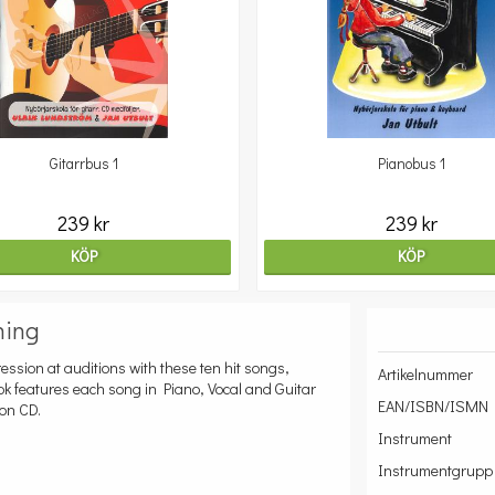
Gitarrbus 1
Pianobus 1
239 kr
239 kr
KÖP
KÖP
ning
sion at auditions with these ten hit songs,
Artikelnummer
book features each song in Piano, Vocal and Guitar
EAN/ISBN/ISMN
 on CD.
Instrument
Instrumentgrupp