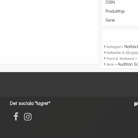
ISBN
Produkttyp
Serie
Notböc
Notlagret »
Notböcker & Sångbö
Piano & Keyboard 
Audition S
Serie »
Det sociala "lagret"