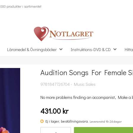
000 produkter i sortimentet
Läromedel & Övningsböcker
Instruktions-DVD & CD
Hitta
Audition Songs For Female Si
Missa inte detta...
9781847726704 - Music Sales
No more problems finding an accompanist, Make a bi
431.00 kr
Ej i lager, beställningsvara.
Leveranstid 16-24 dagar