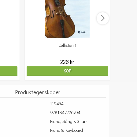
Cellisten 1
10
228 kr
KÖP
Produktegenskaper
119454
9781847726704
Piano, Sång & Gitarr
Piano & Keyboard