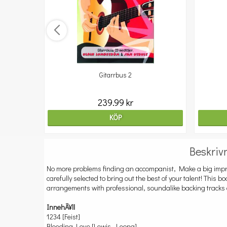
Gitarrbus 2
239.99 kr
KÖP
Beskriv
No more problems finding an accompanist, Make a big impres
carefully selected to bring out the best of your talent! This 
arrangements with professional, soundalike backing tracks
InnehÃ¥ll
1234 [Feist]
Bleeding Love [Lewis, Leona]