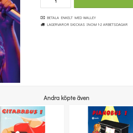
BETALA ENKELT MED WALLEY
LAGERVAROR SKICKAS INOM 1-2 ARBETSDAGAR
Anthology Of Piano Music Volume 2: The Classical Period
620 kr
KÖP
Andra köpte även