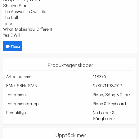
Shining Star
The Answer To Our Life
The Call
Time
What Makes You Different
Yes I Will
Tipsa
Produktegenskaper
Artikelnummer
118376
EAN/ISBN/ISMN
9780711987517
Instrument
Piano, Sång & Gitarr
Instrumentgrupp
Piano & Keyboard
Produkttyp
Notböcker &
Sångböcker
Upptäck mer