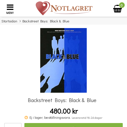
0
MENY
Startsidan
Backstreet Boys: Black & Blue
×
Missa inte detta...
Backstreet Boys: Black & Blue
480.00 kr
Benjamin Britten: Simple Symphony For String Orchestra - Study Score
Ej i lager, beställningsvara.
Leveranstid 16-24 dagar