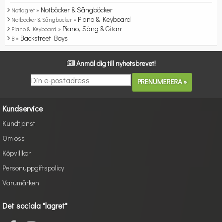
Notböcker & Sångböcker
Notlagret »
Piano & Keyboard
Notböcker & Sångböcker »
Piano, Sång & Gitarr
Piano & Keyboard »
Backstreet Boys
B »
Anmäl dig till nyhetsbrevet!
Kundservice
Kundtjänst
Om oss
Köpvillkor
Personuppgiftspolicy
Varumärken
Det sociala "lagret"