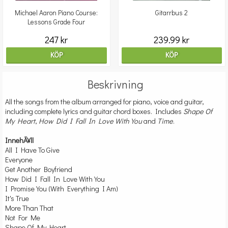
Michael Aaron Piano Course:
Gitarrbus 2
Lessons Grade Four
247 kr
239.99 kr
KÖP
KÖP
Beskrivning
All the songs from the album arranged for piano, voice and guitar,
including complete lyrics and guitar chord boxes. Includes
Shape Of
My Heart
,
How Did I Fall In Love With You
and
Time
.
InnehÃ¥ll
All I Have To Give
Everyone
Get Another Boyfriend
How Did I Fall In Love With You
I Promise You (With Everything I Am)
It's True
More Than That
Not For Me
Shape Of My Heart