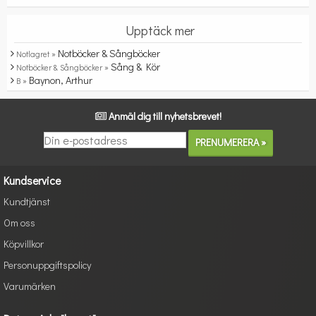
Upptäck mer
Notböcker & Sångböcker
Notlagret »
Sång & Kör
Notböcker & Sångböcker »
Baynon, Arthur
B »
Anmäl dig till nyhetsbrevet!
Kundservice
Kundtjänst
Om oss
Köpvillkor
Personuppgiftspolicy
Varumärken