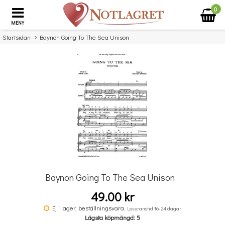
0
MENY
Startsidan
Baynon Going To The Sea Unison
×
Missa inte detta...
Baynon Going To The Sea Unison
49.00 kr
Franz Schubert: Three Piano Pieces - Impromptus - D946 Post. (Henle
Ej i lager, beställningsvara.
Leveranstid 16-24 dagar
Urtext)
Lägsta köpmängd: 5