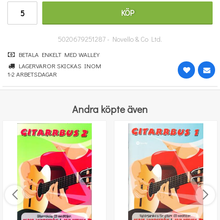
176 kr
KÖP
KÖP
5020679251287 - Novello & Co Ltd.
BETALA ENKELT MED WALLEY
LAGERVAROR SKICKAS INOM
1-2 ARBETSDAGAR
Andra köpte även