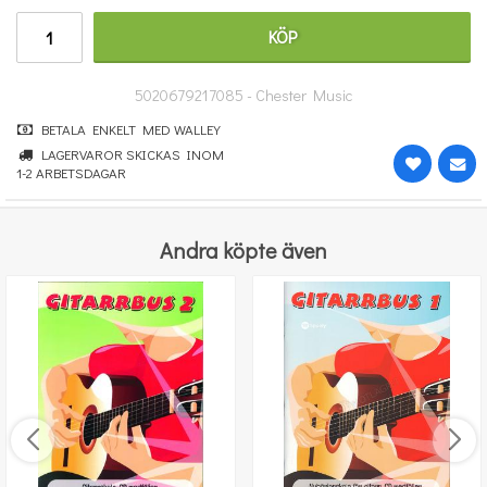
251 kr
KÖP
KÖP
5020679217085 - Chester Music
BETALA ENKELT MED WALLEY
LAGERVAROR SKICKAS INOM
1-2 ARBETSDAGAR
Andra köpte även