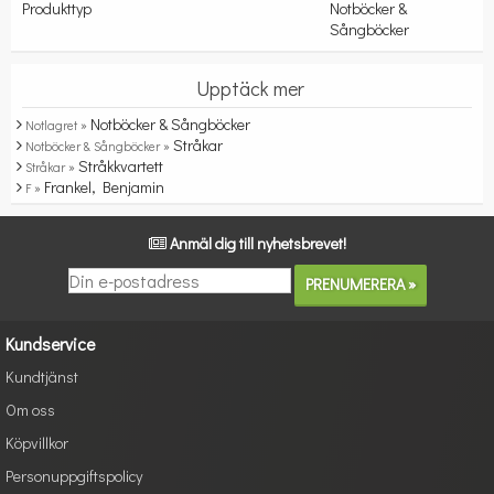
Produkttyp
Notböcker &
Sångböcker
Upptäck mer
Notböcker & Sångböcker
Notlagret »
Stråkar
Notböcker & Sångböcker »
Stråkkvartett
Stråkar »
Frankel, Benjamin
F »
Anmäl dig till nyhetsbrevet!
Kundservice
Kundtjänst
Om oss
Köpvillkor
Personuppgiftspolicy