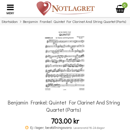
0
MENY
Startsidan
Benjamin Frankel: Quintet For Clarinet And String Quartet (Parts)
×
Missa inte detta...
Benjamin Frankel: Quintet For Clarinet And String
Quartet (Parts)
703.00 kr
Povel vid pianot
Ej i lager, beställningsvara.
Leveranstid 16-24 dagar