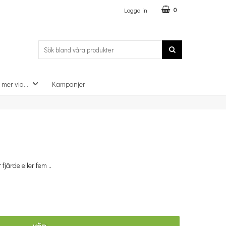
Logga in
0
 mer via...
Kampanjer
×
järde eller fem ..