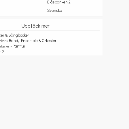
Blåsbanken 2
Svenska
Upptäck mer
ker & Sångböcker
Band, Ensemble & Orkester
cker »
Partitur
rkester »
n 2