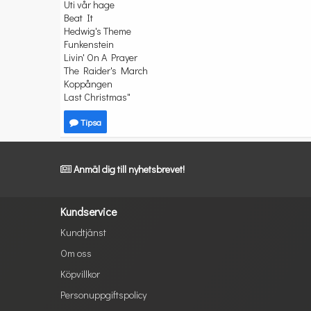
Uti vår hage
Beat It
Hedwig's Theme
Funkenstein
Livin' On A Prayer
The Raider's March
Koppången
Last Christmas"
Tipsa
Anmäl dig till nyhetsbrevet!
Kundservice
Kundtjänst
Om oss
Köpvillkor
Personuppgiftspolicy