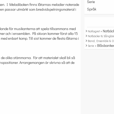
Serie
ken. I Melodiboken finns låtarnas melodier noterade
Språk
ven passar utmärkt som bredvidspelningsmateral i
vecklande för musikanterna att spela tillsammans med
Notböc
Notlagret »
er och i ensemblen. På skivan kommer först alla 15
Notböcker & Sångbö
ed enbart komp. Till sist kommer de flesta låtarna i
Band, Ensemble & O
Blåsbanke
Serie »
 olika stämmorna. För att materialet skall bli så
 transpositioner. Arrangemangen är skrivna så att de