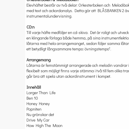
Elevhäftet består av två delar: Orkesterboken och Melodibo
med text och ackordanalys. Detta gör att BLÅSBANKEN 2 ä
instrumentalundervisning.
CD:n
Till varje häfte medföljer en cd-skiva. Det är roligt och ut
en klingande förlaga både hemma, på sina instrumentlektion
låtarna med hela arrangemanget, sedan följer samma låtar m
ett betydligt långsammare tempo: övningstempo".
Arrangemang
Låtarna är femstämmigt arrangerade och melodin vandrar i de
flexibelt som möjligt finns varje stämma i två till fem olika
går bra att spela utan ackordinstrument i kompet.
Innehåll
Larger Than Life
Ben 10
Honey Honey
Popniten
Nu grönskar det
Drive My Car
How High The Moon