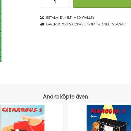
BETALA ENKELT MED WALLEY
LAGERVAROR SKICKAS INOM 1-2 ARBETSDAGAR
Blåsbanken 2 : Stämma 2 i Bb, Klarinett/Trumpet
185 kr
KÖP
Andra köpte även