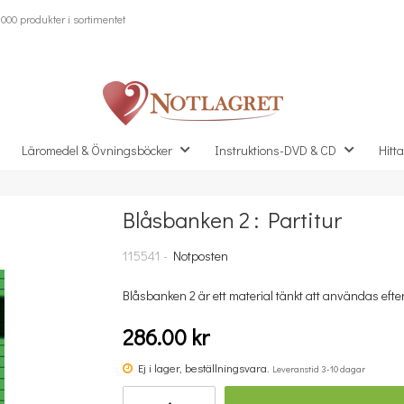
000 produkter i sortimentet
Läromedel & Övningsböcker
Instruktions-DVD & CD
Hitta
Blåsbanken 2 : Partitur
Missa inte detta...
115541 -
Notposten
Blåsbanken 2 är ett material tänkt att användas efter f
286.00 kr
Ej i lager, beställningsvara.
Leveranstid 3-10 dagar