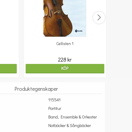
Cellisten 1
10
228 kr
KÖP
Produktegenskaper
115541
Partitur
Band, Ensemble & Orkester
Notböcker & Sångböcker