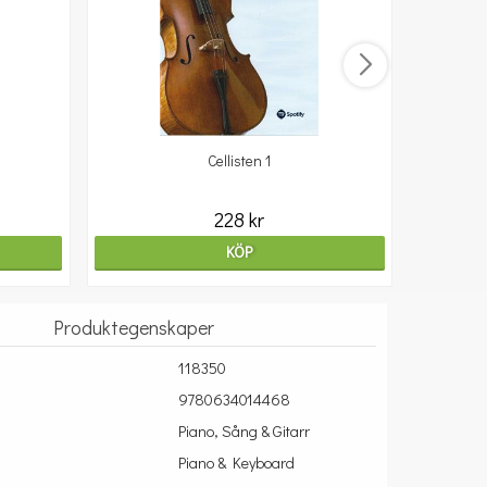
Cellisten 1
10
228 kr
KÖP
Produktegenskaper
118350
9780634014468
Piano, Sång & Gitarr
Piano & Keyboard