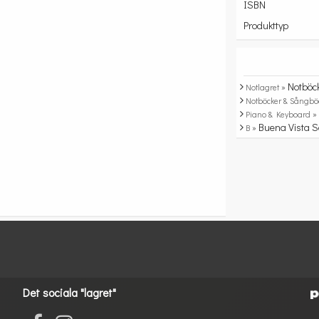
ISBN
Produkttyp
Notböc
Notlagret »
Notböcker & Sångbö
Piano & Keyboard 
Buena Vista S
B »
Det sociala "lagret"