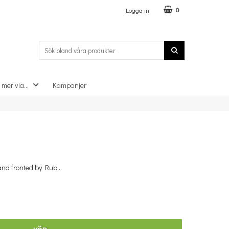
Logga in
0
 mer via...
Kampanjer
×
and fronted by Rub ..