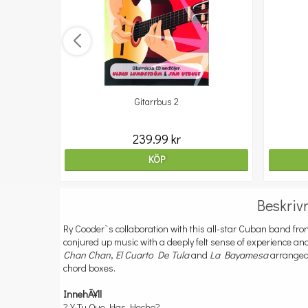
Gitarrbus 2
239.99 kr
KÖP
Beskriv
Ry Cooder`s collaboration with this all-star Cuban band f
conjured up music with a deeply felt sense of experience and
Chan Chan
,
El Cuarto De Tula
and
La Bayamesa
arranged 
chord boxes.
InnehÃ¥ll
? Y Tu Que Has Hecho?