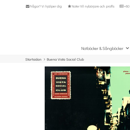
Frågor? Vi hjälper dig
Noter till nybörjare och proffs
+80 
Notböcker & Sångböcker
Startsidan
Buena Vista Social Club