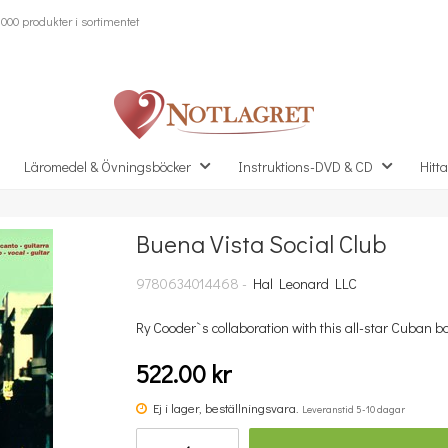
000 produkter i sortimentet
Läromedel & Övningsböcker
Instruktions-DVD & CD
Hitta
Buena Vista Social Club
Missa inte detta...
9780634014468 -
Hal Leonard LLC
Ry Cooder`s collaboration with this all-star Cuban b
522.00 kr
Ej i lager, beställningsvara.
Leveranstid 5-10 dagar