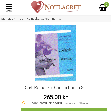
0
MENY
Startsidan
Carl Reinecke: Concertino in G
×
Missa inte detta...
Carl Reinecke: Concertino in G
265.00 kr
Povel vid pianot
Ej i lager, beställningsvara.
Leveranstid 5-10 dagar