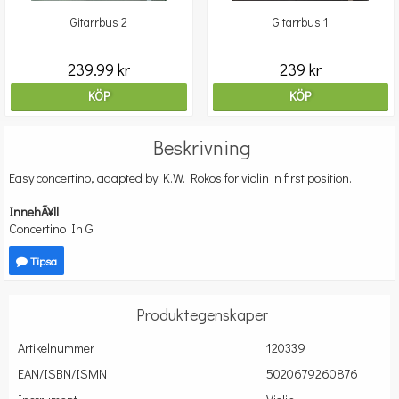
Gitarrbus 2
Gitarrbus 1
239.99 kr
239 kr
KÖP
KÖP
Beskrivning
Easy concertino, adapted by K.W. Rokos for violin in first position.
InnehÃ¥ll
Concertino In G
Tipsa
Produktegenskaper
Artikelnummer
120339
EAN/ISBN/ISMN
5020679260876