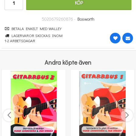
KÖP
251 kr
KÖP
5020679260876 -
Bosworth
BETALA ENKELT MED WALLEY
LAGERVAROR SKICKAS INOM
1-2 ARBETSDAGAR
Andra köpte även