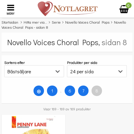
0
MENY
Startsidan
Hitta mer via...
Serie
Novello Voices Choral Pops
Novello
Voices Choral Pops - sidan 8
Novello Voices Choral Pops,
sidan 8
Sortera efter
Produkter per sida
1
.
6
7
8
Visar 169 - 169 av 169 produkter