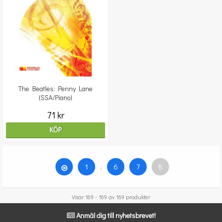
The Beatles: Penny Lane
(SSA/Piano)
71 kr
KÖP
1
.
6
7
8
Visar 169 - 169 av 169 produkter
Anmäl dig till nyhetsbrevet!