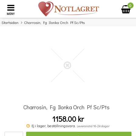
0
MENY
Startsidan
Charrosin, Fg Ilonka Orch Pf Sc/Pts
×
Missa inte detta...
Charrosin, Fg Ilonka Orch Pf Sc/Pts
1158.00 kr
Benjamin Britten: Simple Symphony For String Orchestra - Study Score
Ej i lager, beställningsvara.
Leveranstid 16-24 dagar