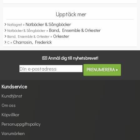
Upptäck mer
Notböcker & Sångböcker
Notlagret »
Band, Ensemble & Orkester
Notböcker & Sångböcker »
Orkester
Band, Ensemble & Orkester »
Charrosin, Frederick
C »
Anmäl dig till nyhetsbrevet!
Kundservice
Kundtjänst
Om oss
Köpvillkor
Personuppgiftspolicy
Varumärken