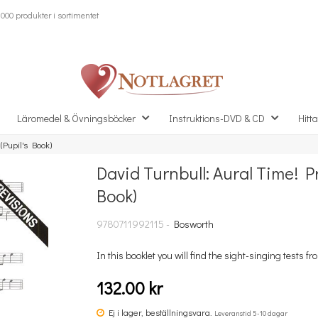
000 produkter i sortimentet
Läromedel & Övningsböcker
Instruktions-DVD & CD
Hitta
(Pupil's Book)
David Turnbull: Aural Time! Pr
Missa inte detta...
Book)
9780711992115 -
Bosworth
In this booklet you will find the sight-singing tests from
132.00 kr
Ej i lager, beställningsvara.
Leveranstid 5-10 dagar