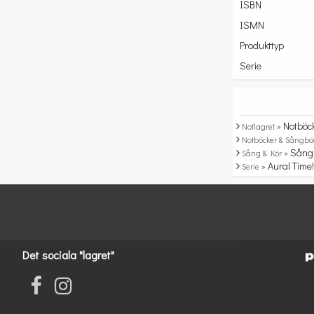
ISBN
ISMN
Produkttyp
Serie
Notböc
Notlagret »
Notböcker & Sångbö
Sång
Sång & Kör »
Aural Time
Serie »
Det sociala "lagret"