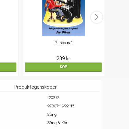
Pianobus 1
239 kr
KÖP
Produktegenskaper
120272
9780711992115
Sång
Sång & Kör