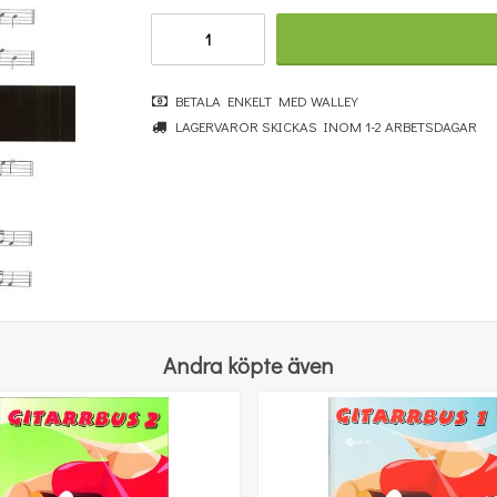
BETALA ENKELT MED WALLEY
Benjamin Britten: Simple Symphony For String Orchestra - Study Score
LAGERVAROR SKICKAS INOM 1-2 ARBETSDAGAR
364 kr
KÖP
Andra köpte även