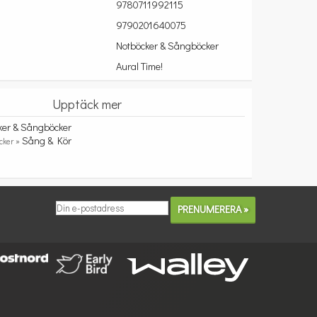
9780711992115
9790201640075
Notböcker & Sångböcker
Aural Time!
Upptäck mer
ker & Sångböcker
Sång & Kör
cker »
!