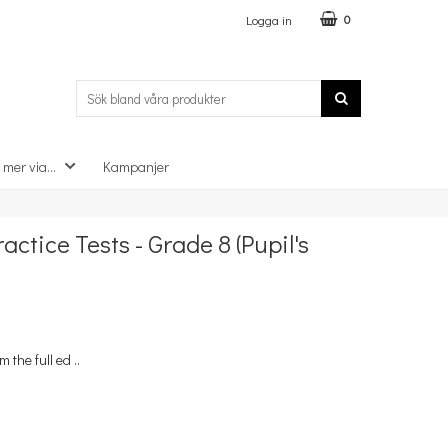
Logga in
0
 mer via...
Kampanjer
×
actice Tests - Grade 8 (Pupil's
 the full ed ..