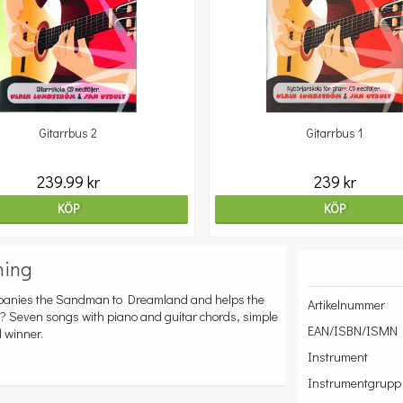
Gitarrbus 2
Gitarrbus 1
239.99 kr
239 kr
KÖP
KÖP
ning
ompanies the Sandman to Dreamland and helps the
Artikelnummer
eam? Seven songs with piano and guitar chords, simple
EAN/ISBN/ISMN
 winner.
Instrument
Instrumentgrupp