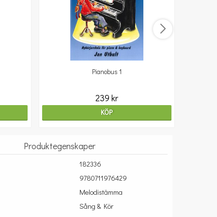
Pianobus 1
239 kr
KÖP
Produktegenskaper
182336
9780711976429
Melodistämma
Sång & Kör