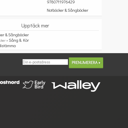
9780711976429
Notböcker & Sångböcker
Upptäck mer
ker & Sångböcker
Sång & Kör
cker »
distämma