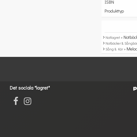
ISBN
Produkttyp
Notböc
Notlagret »
Notböcker & Sångbö
Melo
Sång & Kör »
Det sociala "lagret"