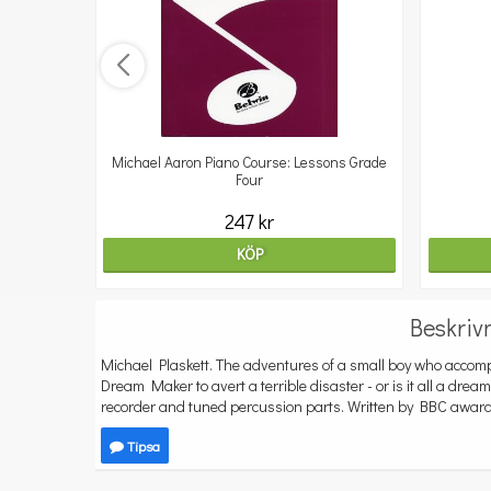
Michael Aaron Piano Course: Lessons Grade
Four
247 kr
KÖP
Beskriv
Michael Plaskett. The adventures of a small boy who acc
Dream Maker to avert a terrible disaster - or is it all a dr
recorder and tuned percussion parts. Written by BBC award
Tipsa