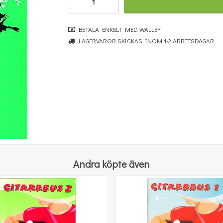
BETALA ENKELT MED WALLEY
LAGERVAROR SKICKAS INOM 1-2 ARBETSDAGAR
Benjamin Britten: Simple Symphony For String Orchestra - Study Score
364 kr
KÖP
Andra köpte även