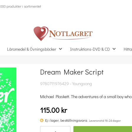
000 produkter i sortimentet
Läromedel & Övningsböcker
Instruktions-DVD & CD
Hitta
Dream Maker Script
Missa inte detta...
9780711976429 - Youngsong
Michael Plaskett. The adventures of a small boy who
115.00 kr
Ej i lager, beställningsvara.
Leveranstid 16-24 dagar