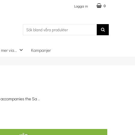
Logga in
0
 mer via...
Kampanjer
×
 accompanies the Sa ..