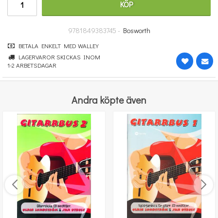
KÖP
100 kr
KÖP
9781849383745 -
Bosworth
BETALA ENKELT MED WALLEY
LAGERVAROR SKICKAS INOM
1-2 ARBETSDAGAR
Andra köpte även