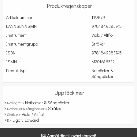
Produktegenskaper
Artikelnummer
119879
EAN/ISBN/ISMN
9781849383745
Instrument
Viola / Altfiol
Instrumentgrupp
Stråkar
ISBN
9781849383745
ISMN
M201616322
Produkttyp
Notböcker &
Sångböcker
Upptäck mer
Notböcker & Sångböcker
Notlagret »
Stråkar
Notböcker & Sångböcker »
Viola / Altfiol
Stråkar »
Elgar, Edward
E »
Anmäl dig till nyhetsbrevet!