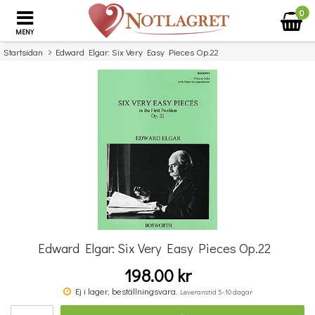
0
MENY
Startsidan
Edward Elgar: Six Very Easy Pieces Op.22
×
Missa inte detta...
Edward Elgar: Six Very Easy Pieces Op.22
198.00 kr
Music Flash Cards
Ej i lager, beställningsvara.
Leveranstid 5-10 dagar