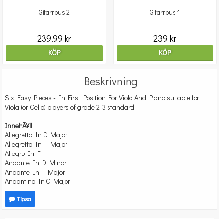
Gitarrbus 2
Gitarrbus 1
239.99 kr
239 kr
KÖP
KÖP
Beskrivning
Six Easy Pieces - In First Position For Viola And Piano suitable for
Viola (or Cello) players of grade 2-3 standard.
InnehÃ¥ll
Allegretto In C Major
Allegretto In F Major
Allegro In F
Andante In D Minor
Andante In F Major
Andantino In C Major
Tipsa