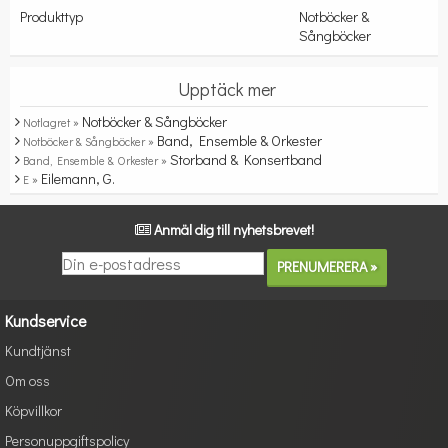
Produkttyp
Notböcker &
Sångböcker
Upptäck mer
Notböcker & Sångböcker
Notlagret »
Band, Ensemble & Orkester
Notböcker & Sångböcker »
Storband & Konsertband
Band, Ensemble & Orkester »
Eilemann, G.
E »
Anmäl dig till nyhetsbrevet!
Kundservice
Kundtjänst
Om oss
Köpvillkor
Personuppgiftspolicy