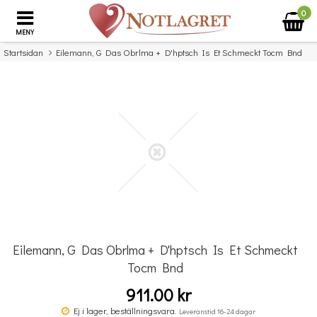
0
MENY
Startsidan
Eilemann, G Das Obrlma + D'hptsch Is Et Schmeckt Tocm Bnd
×
Missa inte detta...
Eilemann, G Das Obrlma + D'hptsch Is Et Schmeckt
Tocm Bnd
911.00 kr
Benjamin Britten: Simple Symphony For String Orchestra - Study Score
Ej i lager, beställningsvara.
Leveranstid 16-24 dagar