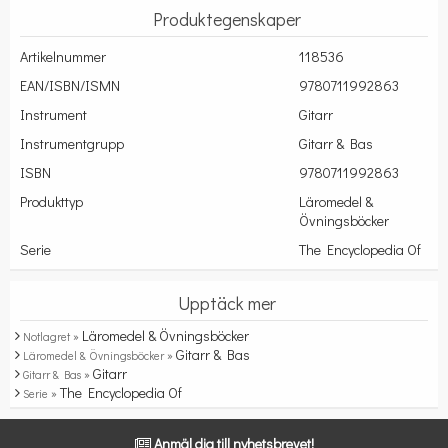
Produktegenskaper
Artikelnummer
118536
EAN/ISBN/ISMN
9780711992863
Instrument
Gitarr
Instrumentgrupp
Gitarr & Bas
ISBN
9780711992863
Produkttyp
Läromedel &
Övningsböcker
Serie
The Encyclopedia Of
Upptäck mer
Läromedel & Övningsböcker
Notlagret »
Gitarr & Bas
Läromedel & Övningsböcker »
Gitarr
Gitarr & Bas »
The Encyclopedia Of
Serie »
Anmäl dig till nyhetsbrevet!