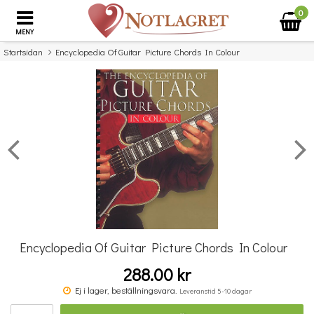
0
MENY
Startsidan
Encyclopedia Of Guitar Picture Chords In Colour
×
Missa inte detta...
Encyclopedia Of Guitar Picture Chords In Colour
288.00 kr
The Easiest Guitar Case Chordbook
Ben
Ej i lager, beställningsvara.
Leveranstid 5-10 dagar