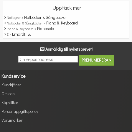
Upptäck mer
Notböcker & Sångböcker
Notlagret »
Piano & Keyboard
Notböcker & Sångböcker »
Pianosolo
Piano & Keyboard »
Erhardt, S.
E »
Anmäl dig till nyhetsbrevet!
Kundservice
Kundtjänst
Om oss
Köpvillkor
Personuppgiftspolicy
Varumärken