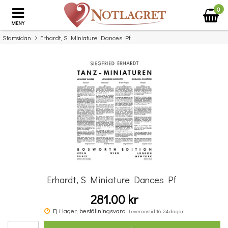
0
MENY
Startsidan
Erhardt, S Miniature Dances Pf
×
Missa inte detta...
Erhardt, S Miniature Dances Pf
281.00 kr
Powrozniak, J.: Polish Folk Melodies
Ej i lager, beställningsvara.
Leveranstid 16-24 dagar