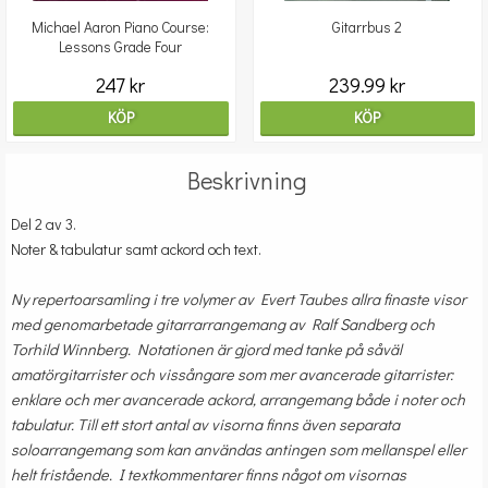
Michael Aaron Piano Course:
Gitarrbus 2
Lessons Grade Four
247 kr
239.99 kr
KÖP
KÖP
Beskrivning
Del 2 av 3.
Noter & tabulatur samt ackord och text.
Ny repertoarsamling i tre volymer av Evert Taubes allra finaste visor
med genomarbetade gitarrarrangemang av Ralf Sandberg och
Torhild Winnberg. Notationen är gjord med tanke på såväl
amatörgitarrister och vissångare som mer avancerade gitarrister:
enklare och mer avancerade ackord, arrangemang både i noter och
tabulatur. Till ett stort antal av visorna finns även separata
soloarrangemang som kan användas antingen som mellanspel eller
helt fristående. I textkommentarer finns något om visornas