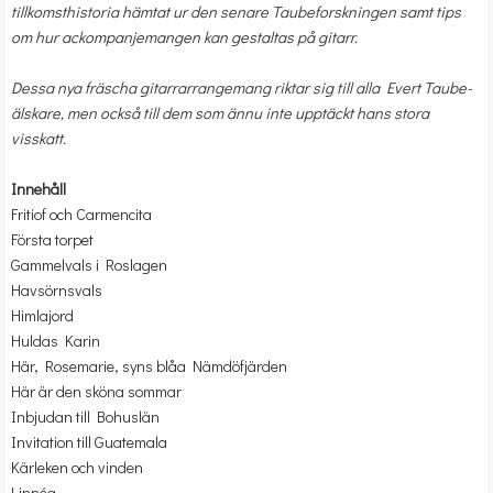
tillkomsthistoria hämtat ur den senare Taubeforskningen samt tips
om hur ackompanjemangen kan gestaltas på gitarr.
Dessa nya fräscha gitarrarrangemang riktar sig till alla Evert Taube-
älskare, men också till dem som ännu inte upptäckt hans stora
visskatt.
Innehåll
Fritiof och Carmencita
Första torpet
Gammelvals i Roslagen
Havsörnsvals
Himlajord
Huldas Karin
Här, Rosemarie, syns blåa Nämdöfjärden
Här är den sköna sommar
Inbjudan till Bohuslän
Invitation till Guatemala
Kärleken och vinden
Linnéa