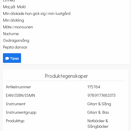
Maj på Malö
Min älskade hon gick sig i min lustgård
Min älskling
Möte i monsunen
Nocturne
Oxdragarsång
Pepita dansar
Tipsa
Produktegenskaper
Artikelnummer
115764
EAN/ISBN/ISMN
9789177483373
Instrument
Gitarr & Sång
Instrumentgrupp
Gitarr & Bas
Produkttyp
Notböcker &
Sångböcker