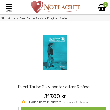
0
MENY
Startsidan
Evert Taube 2 - Visor för gitarr & sång
×
Missa inte detta...
Evert Taube 2 - Visor för gitarr & sång
317.00 kr
Evert Taube 1 - Visor för gitarr & sång
Ej i lager, beställningsvara.
Leveranstid 3-10 dagar