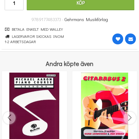
KÖP
317 kr
KÖP
9789177483373 -
Gehrmans Musikförlag
BETALA ENKELT MED WALLEY
LAGERVAROR SKICKAS INOM
1-2 ARBETSDAGAR
Andra köpte även