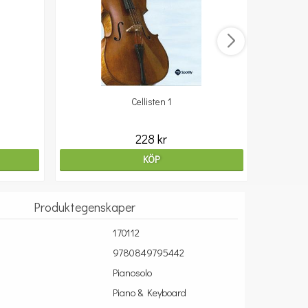
Cellisten 1
10
228 kr
KÖP
Produktegenskaper
170112
9780849795442
Pianosolo
Piano & Keyboard