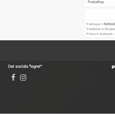
Produkttyp
Notböc
Notlagret »
Notböcker & Sångbö
Piano & Keyboard 
Det sociala "lagret"