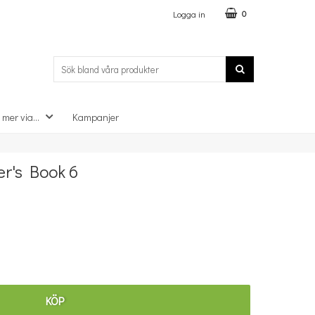
Logga in
0
 mer via...
Kampanjer
×
r's Book 6
KÖP