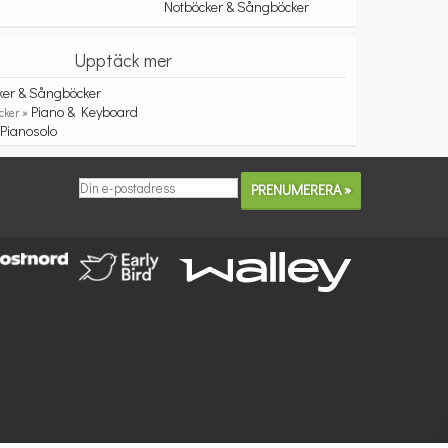
Notböcker & Sångböcker
Upptäck mer
ker & Sångböcker
Piano & Keyboard
cker »
Pianosolo
»