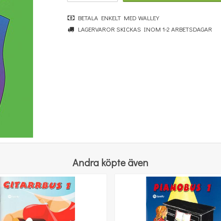
BETALA ENKELT MED WALLEY
LAGERVAROR SKICKAS INOM 1-2 ARBETSDAGAR
Michael Aaron Piano Course: Lessons Grade Four
247 kr
KÖP
Andra köpte även