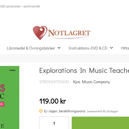
000 produkter i sortimentet
Läromedel & Övningsböcker
Instruktions-DVD & CD
Hitta
Explorations In Music Teache
Missa inte detta...
9780849795442 -
Kjos Music Company
119.00 kr
Ej i lager, beställningsvara.
Leveranstid 16-24 dagar