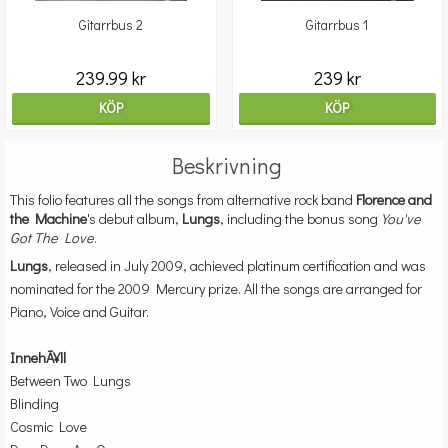
Gitarrbus 2
Gitarrbus 1
239.99 kr
239 kr
KÖP
KÖP
Beskrivning
This folio features all the songs from alternative rock band
Florence and
the Machine
's debut album,
Lungs
, including the bonus song
You've
Got The Love
.
Lungs
, released in July 2009, achieved platinum certification and was
nominated for the 2009 Mercury prize. All the songs are arranged for
Piano, Voice and Guitar.
InnehÃ¥ll
Between Two Lungs
Blinding
Cosmic Love