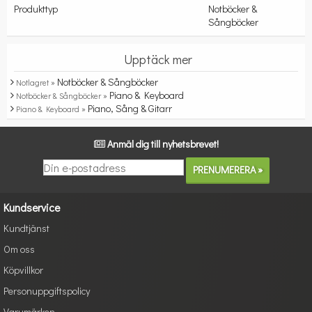
Produkttyp
Notböcker &
Sångböcker
Upptäck mer
Notböcker & Sångböcker
Notlagret »
Piano & Keyboard
Notböcker & Sångböcker »
Piano, Sång & Gitarr
Piano & Keyboard »
Anmäl dig till nyhetsbrevet!
Kundservice
Kundtjänst
Om oss
Köpvillkor
Personuppgiftspolicy
Varumärken