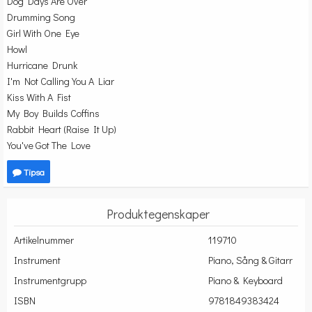
Dog Days Are Over
Drumming Song
Girl With One Eye
Howl
Hurricane Drunk
I'm Not Calling You A Liar
Kiss With A Fist
My Boy Builds Coffins
Rabbit Heart (Raise It Up)
You've Got The Love
Tipsa
Produktegenskaper
Artikelnummer
119710
Instrument
Piano, Sång & Gitarr
Instrumentgrupp
Piano & Keyboard
ISBN
9781849383424