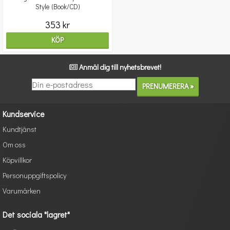
Style (Book/CD)
353 kr
KÖP
Anmäl dig till nyhetsbrevet!
Kundservice
Kundtjänst
Om oss
Köpvillkor
Personuppgiftspolicy
Varumärken
Det sociala "lagret"