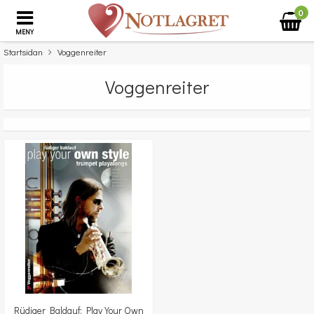
0
MENY
Startsidan
Voggenreiter
Voggenreiter
Rüdiger Baldauf: Play Your Own