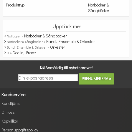
Produkttyp
Notböcker &
Sångböcker
Upptäck mer
Notböcker & Sångböcker
Notlagret »
Band, Ensemble & Orkester
Notböcker & Sångböcker »
Orkester
Band, Ensemble & Orkester »
Doelle, Franz
D »
Anmäl dig till nyhetsbrevet!
Kundservice
Kundtjänst
Om oss
Köpvillkor
Personuppgiftspolicy