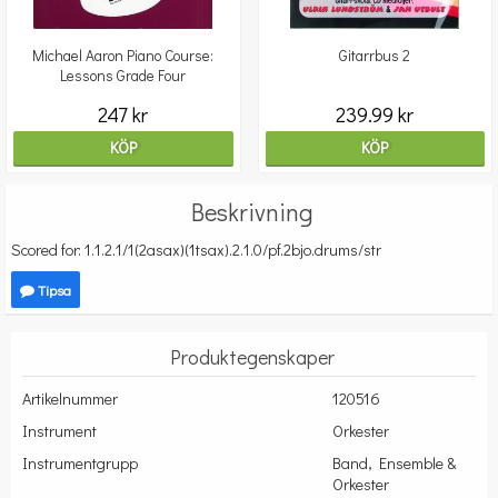
Michael Aaron Piano Course:
Gitarrbus 2
Lessons Grade Four
247 kr
239.99 kr
KÖP
KÖP
Beskrivning
Scored for: 1.1.2.1/1(2asax)(1tsax).2.1.0/pf.2bjo.drums/str
Tipsa
Produktegenskaper
Artikelnummer
120516
Instrument
Orkester
Instrumentgrupp
Band, Ensemble &
Orkester