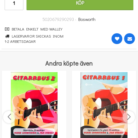
KÖP
251 kr
KÖP
5020679290293 -
Bosworth
BETALA ENKELT MED WALLEY
LAGERVAROR SKICKAS INOM
1-2 ARBETSDAGAR
Andra köpte även