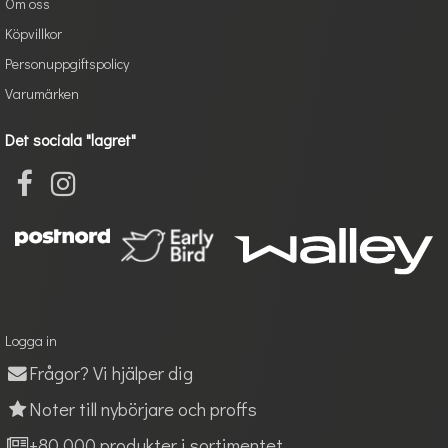
Om oss
Köpvillkor
Personuppgiftspolicy
Varumärken
Det sociala "lagret"
Logga in
Frågor? Vi hjälper dig
Noter till nybörjare och proffs
+80 000 produkter i sortimentet