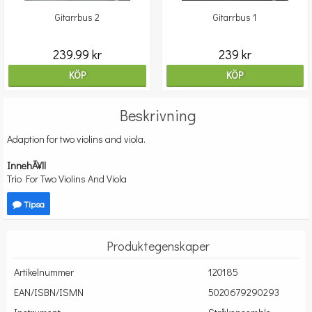
Gitarrbus 2
Gitarrbus 1
239.99 kr
239 kr
KÖP
KÖP
Beskrivning
Adaption for two violins and viola.
InnehÃ¥ll
Trio For Two Violins And Viola
Tipsa
Produktegenskaper
Artikelnummer
120185
EAN/ISBN/ISMN
5020679290293