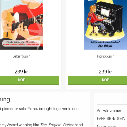
Gitarrbus 1
Pianobus 1
239 kr
239 kr
KÖP
KÖP
ning
d pieces for solo Piano, brought together in one
Artikelnummer
EAN/ISBN/ISMN
demy Award winning film
The English Patient
and
Instrument