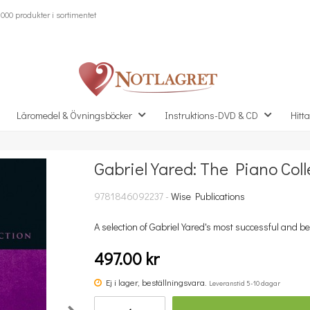
000 produkter i sortimentet
Läromedel & Övningsböcker
Instruktions-DVD & CD
Hitta
Gabriel Yared: The Piano Coll
Missa inte detta...
9781846092237 -
Wise Publications
A selection of Gabriel Yared's most successful and bes
497.00 kr
Ej i lager, beställningsvara.
Leveranstid 5-10 dagar