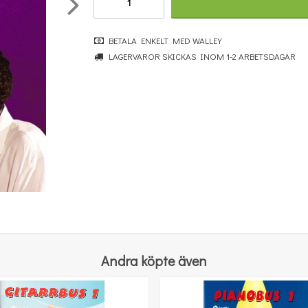
BETALA ENKELT MED WALLEY
LAGERVAROR SKICKAS INOM 1-2 ARBETSDAGAR
Povel vid pianot
251 kr
KÖP
Andra köpte även