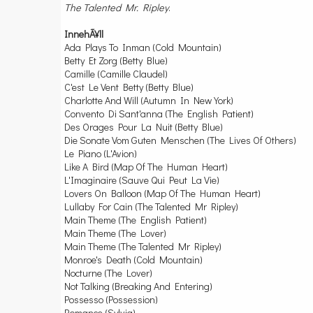
The Talented Mr. Ripley
.
InnehÃ¥ll
Ada Plays To Inman (Cold Mountain)
Betty Et Zorg (Betty Blue)
Camille (Camille Claudel)
C'est Le Vent Betty (Betty Blue)
Charlotte And Will (Autumn In New York)
Convento Di Sant'anna (The English Patient)
Des Orages Pour La Nuit (Betty Blue)
Die Sonate Vom Guten Menschen (The Lives Of Others)
Le Piano (L'Avion)
Like A Bird (Map Of The Human Heart)
L'Imaginaire (Sauve Qui Peut La Vie)
Lovers On Balloon (Map Of The Human Heart)
Lullaby For Cain (The Talented Mr Ripley)
Main Theme (The English Patient)
Main Theme (The Lover)
Main Theme (The Talented Mr Ripley)
Monroe's Death (Cold Mountain)
Nocturne (The Lover)
Not Talking (Breaking And Entering)
Possesso (Possession)
Romance (Sylvia)