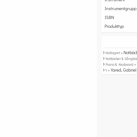
Instrumentgrupp
ISBN
Produkttyp
Notböc
Notlagret »
Notböcker & Sångbö
Piano & Keyboard 
Yared, Gabriel
Y »