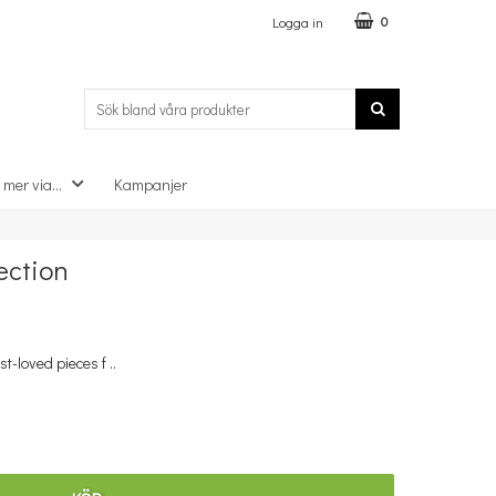
Logga in
0
 mer via...
Kampanjer
×
ection
t-loved pieces f ..