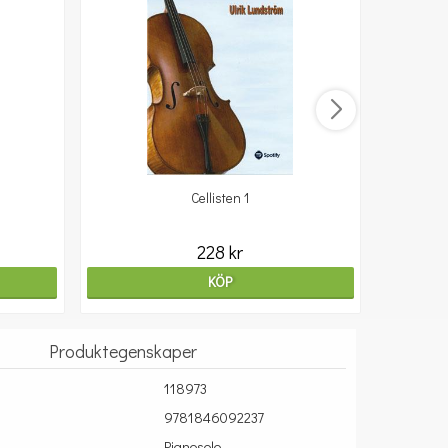
Cellisten 1
10
228 kr
KÖP
Produktegenskaper
118973
9781846092237
Pianosolo