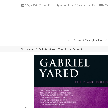
Frågor? Vi hjälper dig
Noter till nybörjare och proffs
+80 
Notböcker & Sångböcker
Startsidan
Gabriel Yared: The Piano Collection