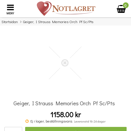
0
MENY
Startsidan
Geiger, I Strauss Memories Orch Pf Sc/Pts
×
Missa inte detta...
Geiger, I Strauss Memories Orch Pf Sc/Pts
1158.00 kr
Komplett Sångteknik - svenska (Cathrine Sadolin)
Ej i lager, beställningsvara.
Leveranstid 16-24 dagar