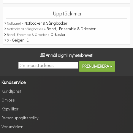
Upptäck mer
Notböcker & Sångböcker
Notlagret »
Band, Ensemble & Orkester
Notböcker & Sångböcker »
Orkester
Band, Ensemble & Orkester »
Geiger, I.
G »
Anmäl dig till nyhetsbrevet!
Kundservice
Kundtjänst
Om oss
Köpvillkor
Personuppgiftspolicy
Varumärken