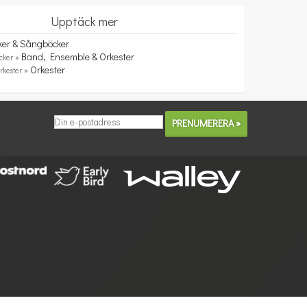
Upptäck mer
ker & Sångböcker
Band, Ensemble & Orkester
cker »
Orkester
rkester »