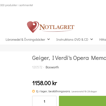
000 produkter i sortimentet
Läromedel & Övningsböcker
Instruktions-DVD & CD
Hitta
Geiger, I Verdi's Opera Memo
Missa inte detta...
120572 -
Bosworth
1158.00 kr
Ej i lager, beställningsvara.
Leveranstid 16-24 dagar