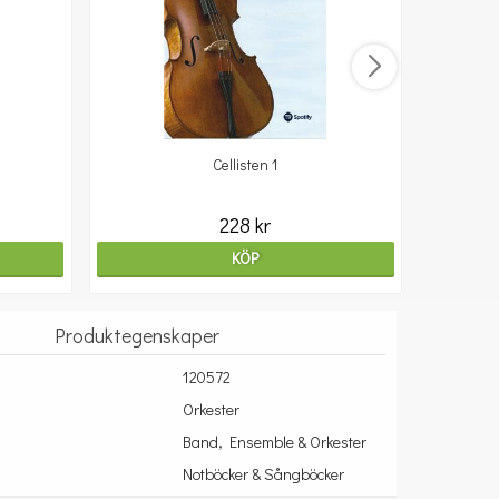
Cellisten 1
10
228 kr
KÖP
Produktegenskaper
120572
Orkester
Band, Ensemble & Orkester
Notböcker & Sångböcker