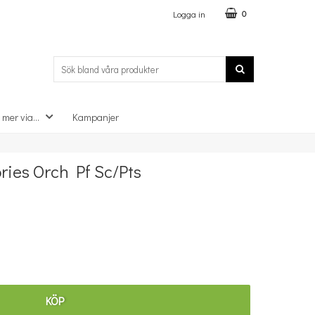
Logga in
0
 mer via...
Kampanjer
×
ries Orch Pf Sc/Pts
KÖP