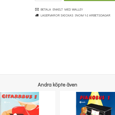
BETALA ENKELT MED WALLEY
LAGERVAROR SKICKAS INOM 1-2 ARBETSDAGAR
Michael Aaron Piano Course: Lessons Grade Four
247 kr
KÖP
Andra köpte även