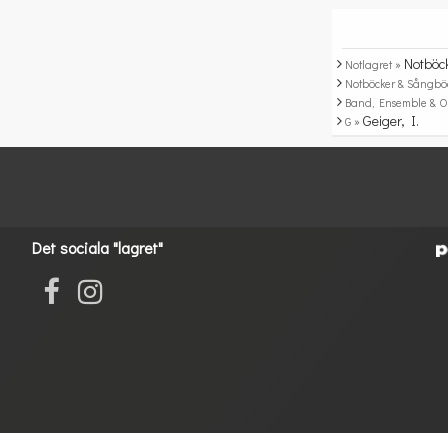
Notböc
Notlagret »
Notböcker & Sångbö
Band, Ensemble & O
Geiger, I.
G »
Det sociala "lagret"