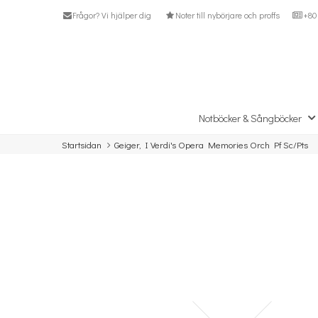
Frågor? Vi hjälper dig
Noter till nybörjare och proffs
+80 
Notböcker & Sångböcker
Startsidan
Geiger, I Verdi's Opera Memories Orch Pf Sc/Pts