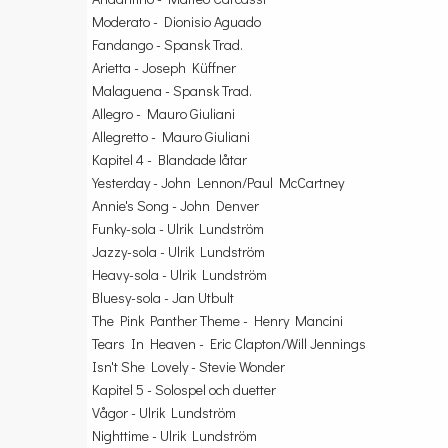
Moderato - Dionisio Aguado
Fandango - Spansk Trad.
Arietta - Joseph Küffner
Malaguena - Spansk Trad.
Allegro - Mauro Giuliani
Allegretto - Mauro Giuliani
Kapitel 4 - Blandade låtar
Yesterday - John Lennon/Paul McCartney
Annie's Song - John Denver
Funky-sola - Ulrik Lundström
Jazzy-sola - Ulrik Lundström
Heavy-sola - Ulrik Lundström
Bluesy-sola - Jan Utbult
The Pink Panther Theme - Henry Mancini
Tears In Heaven - Eric Clapton/Will Jennings
Isn't She Lovely - Stevie Wonder
Kapitel 5 - Solospel och duetter
Vågor - Ulrik Lundström
Nighttime - Ulrik Lundström