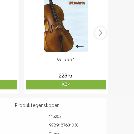
Cellisten 1
10
228 kr
KÖP
Produktegenskaper
115202
9789187631030
Gitarr