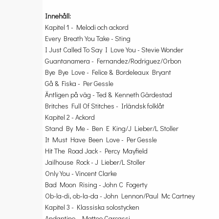
Innehåll:
Kapitel 1 - Melodi och ackord
Every Breath You Take - Sting
I Just Called To Say I Love You - Stevie Wonder
Guantanamera - Fernandez/Rodriguez/Orbon
Bye Bye Love - Felice & Bordeleaux Bryant
Gå & Fiska - Per Gessle
Äntligen på väg - Ted & Kenneth Gärdestad
Britches Full Of Stitches - Irländsk folklåt
Kapitel 2 - Ackord
Stand By Me - Ben E King/J Lieber/L Stoller
It Must Have Been Love - Per Gessle
Hit The Road Jack - Percy Mayfield
Jailhouse Rock - J Lieber/L Stoller
Only You - Vincent Clarke
Bad Moon Rising - John C Fogerty
Ob-la-di, ob-la-da - John Lennon/Paul Mc Cartney
Kapitel 3 - Klassiska solostycken
Andantino - Matteo Carcassi