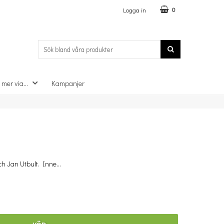
Logga in
0
 mer via...
Kampanjer
×
och Jan Utbult. Inne…