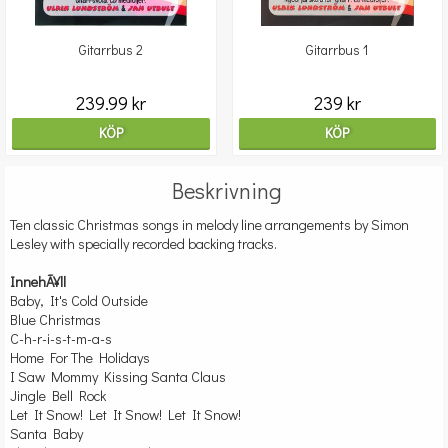
Gitarrbus 2
Gitarrbus 1
239.99 kr
239 kr
KÖP
KÖP
Beskrivning
Ten classic Christmas songs in melody line arrangements by Simon
Lesley with specially recorded backing tracks.
InnehÃ¥ll
Baby, It's Cold Outside
Blue Christmas
C-h-r-i-s-t-m-a-s
Home For The Holidays
I Saw Mommy Kissing Santa Claus
Jingle Bell Rock
Let It Snow! Let It Snow! Let It Snow!
Santa Baby