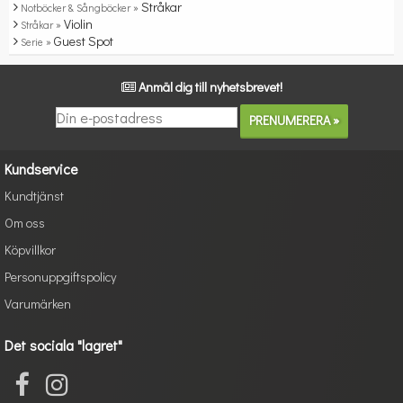
Stråkar
Notböcker & Sångböcker »
Violin
Stråkar »
Guest Spot
Serie »
Anmäl dig till nyhetsbrevet!
Kundservice
Kundtjänst
Om oss
Köpvillkor
Personuppgiftspolicy
Varumärken
Det sociala "lagret"