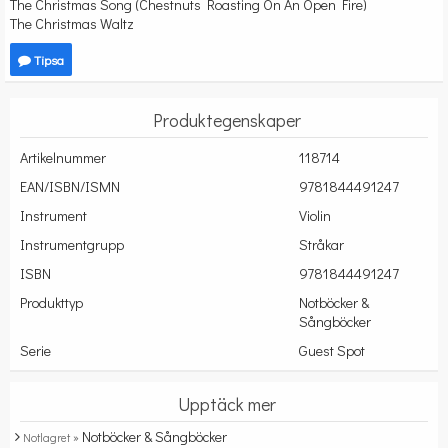
The Christmas Song (Chestnuts Roasting On An Open Fire)
The Christmas Waltz
Tipsa
Produktegenskaper
Artikelnummer
118714
EAN/ISBN/ISMN
9781844491247
Instrument
Violin
Instrumentgrupp
Stråkar
ISBN
9781844491247
Produkttyp
Notböcker &
Sångböcker
Serie
Guest Spot
Upptäck mer
Notböcker & Sångböcker
Notlagret »