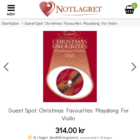
0
MENY
Startsidan
Guest Spot: Christmas Favourites Playalong For Violin
×
Missa inte detta...
Guest Spot: Christmas Favourites Playalong For
Violin
314.00 kr
Guest Spot: Jazz Playalong for Alto Saxophone
Ej i lager, beställningsvara.
Leveranstid 5-10 dagar