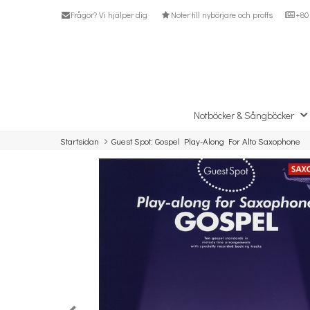
Frågor? Vi hjälper dig
Noter till nybörjare och proffs
+80 
Notböcker & Sångböcker
Startsidan
Guest Spot: Gospel Play-Along For Alto Saxophone