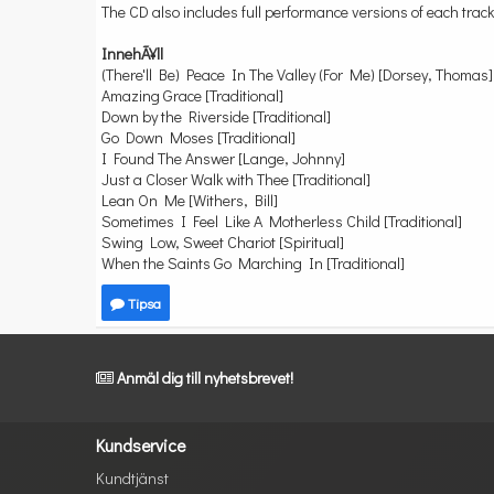
The CD also includes full performance versions of each track
InnehÃ¥ll
(There'll Be) Peace In The Valley (For Me) [Dorsey, Thomas]
Amazing Grace [Traditional]
Down by the Riverside [Traditional]
Go Down Moses [Traditional]
I Found The Answer [Lange, Johnny]
Just a Closer Walk with Thee [Traditional]
Lean On Me [Withers, Bill]
Sometimes I Feel Like A Motherless Child [Traditional]
Swing Low, Sweet Chariot [Spiritual]
When the Saints Go Marching In [Traditional]
Tipsa
Anmäl dig till nyhetsbrevet!
Kundservice
Kundtjänst