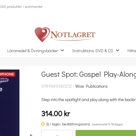
000 produkter i sortimentet
Läromedel & Övningsböcker
Instruktions-DVD & CD
Hitta
Guest Spot: Gospel Play-Alon
Missa inte detta...
9781849380232 -
Wise Publications
Step into the spotlight and play along with the backin
314.00 kr
Ej i lager, beställningsvara.
Leveranstid 5-10 dagar