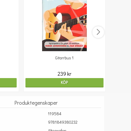
Gitarrbus 1
239 kr
KÖP
Produktegenskaper
119584
9781849380232
Altsaxofon