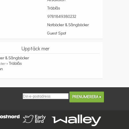
Träblås
9781849380232
Notböcker & Sångböcker
Guest Spot
Upptäck mer
ker & Sångböcker
Träblås
cker »
on
t