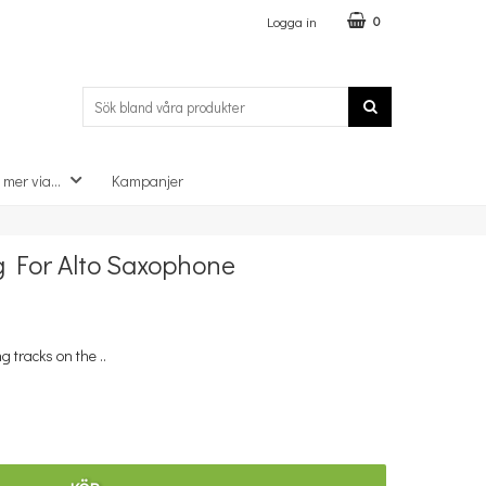
Logga in
0
 mer via...
Kampanjer
×
g For Alto Saxophone
g tracks on the ..