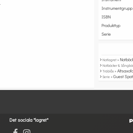
.
Instrumentgrupp
ISBN
Produkttyp
Serie
Notböc
Notlagret »
Notböcker & Sångbö
Altsaxof
Träblås »
Guest Spo
Serie »
Det sociala "lagret"