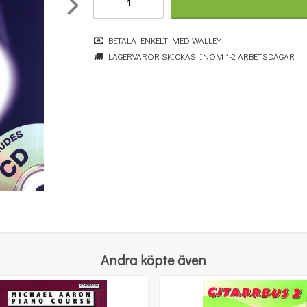
BETALA ENKELT MED WALLEY
LAGERVAROR SKICKAS INOM 1-2 ARBETSDAGAR
Guest Spot: 21 Classic Hits Playalong For Alto Saxophone - Blue Book
431 kr
KÖP
Andra köpte även