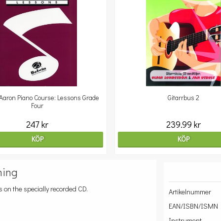
Aaron Piano Course: Lessons Grade
Gitarrbus 2
Four
247 kr
239.99 kr
KÖP
KÖP
ning
s on the specially recorded CD.
Artikelnummer
EAN/ISBN/ISMN
Instrument