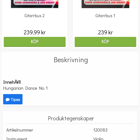
Gitarrbus 2
Gitarrbus 1
239.99 kr
239 kr
KÖP
KÖP
Beskrivning
InnehÃ¥ll
Hungarian Dance No. 1
Tipsa
Produktegenskaper
Artikelnummer
120083
Instrument
Violin