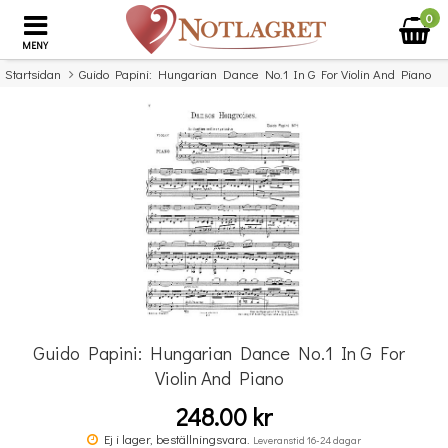
0
MENY
Startsidan
Guido Papini: Hungarian Dance No.1 In G For Violin And Piano
×
Missa inte detta...
Guido Papini: Hungarian Dance No.1 In G For
Violin And Piano
248.00 kr
Povel vid pianot
Ej i lager, beställningsvara.
Leveranstid 16-24 dagar