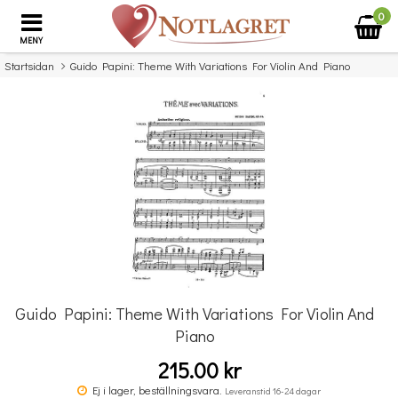
0
MENY
Startsidan
Guido Papini: Theme With Variations For Violin And Piano
×
Missa inte detta...
Guido Papini: Theme With Variations For Violin And
Piano
215.00 kr
Double Bass Quartets
Ej i lager, beställningsvara.
Leveranstid 16-24 dagar