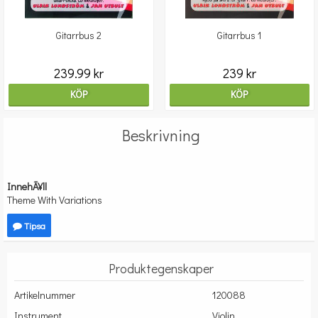
Gitarrbus 2
Gitarrbus 1
239.99 kr
239 kr
KÖP
KÖP
Beskrivning
InnehÃ¥ll
Theme With Variations
Tipsa
Produktegenskaper
Artikelnummer
120088
Instrument
Violin