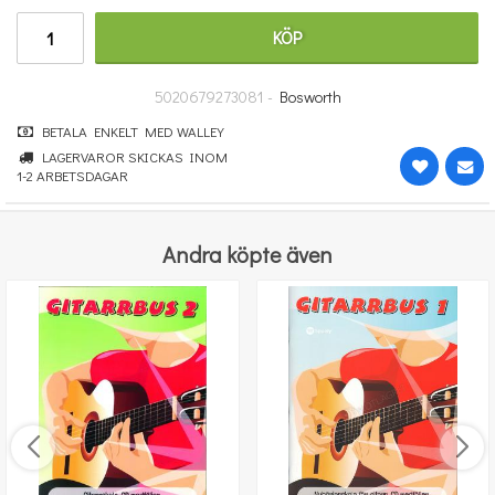
247 kr
KÖP
KÖP
5020679273081 -
Bosworth
BETALA ENKELT MED WALLEY
LAGERVAROR SKICKAS INOM
1-2 ARBETSDAGAR
Andra köpte även