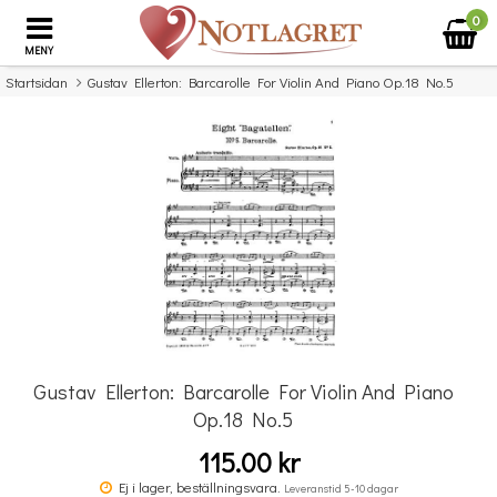
0
MENY
Startsidan
Gustav Ellerton: Barcarolle For Violin And Piano Op.18 No.5
×
Missa inte detta...
Gustav Ellerton: Barcarolle For Violin And Piano
Op.18 No.5
115.00 kr
Michael Aaron Piano Course: Lessons Grade Four
Ej i lager, beställningsvara.
Leveranstid 5-10 dagar