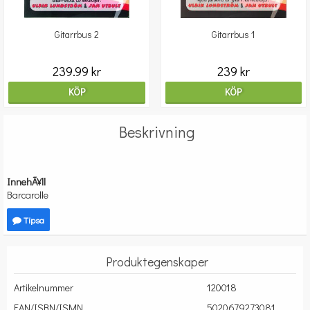
Gitarrbus 2
Gitarrbus 1
239.99 kr
239 kr
KÖP
KÖP
Beskrivning
InnehÃ¥ll
Barcarolle
Tipsa
Produktegenskaper
Artikelnummer
120018
EAN/ISBN/ISMN
5020679273081