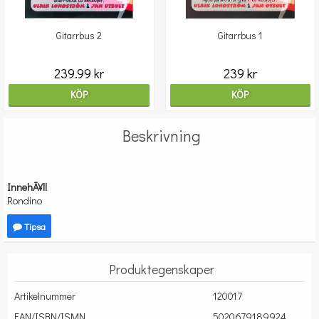
Gitarrbus 2
Gitarrbus 1
239.99 kr
239 kr
KÖP
KÖP
Beskrivning
InnehÃ¥ll
Rondino
Tipsa
Produktegenskaper
Artikelnummer
120017
EAN/ISBN/ISMN
5020679189924