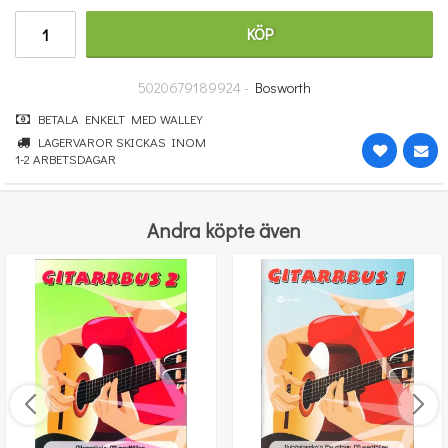
670 kr
KÖP
KÖP
5020679189924 -
Bosworth
BETALA ENKELT MED WALLEY
LAGERVAROR SKICKAS INOM
1-2 ARBETSDAGAR
Andra köpte även