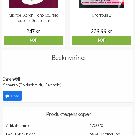
Michael Aaron Piano Course:
Gitarrbus 2
Lessons Grade Four
247 kr
239.99 kr
KÖP
KÖP
Beskrivning
InnehÃ¥ll
Scherzo [Goldschmidt, Berthold]
Tipsa
Produktegenskaper
Artikelnummer
120020
EAN/ISBN/ISMN
9790035164358