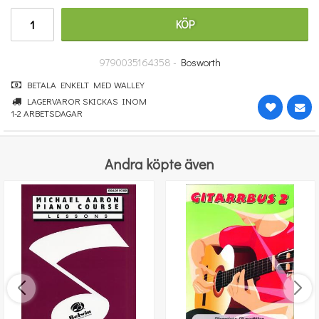
364 kr
KÖP
KÖP
9790035164358 -
Bosworth
BETALA ENKELT MED WALLEY
LAGERVAROR SKICKAS INOM
1-2 ARBETSDAGAR
Andra köpte även