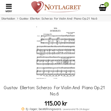
0
MENY
Startsidan
Gustav Ellerton: Scherzo For Violin And Piano Op.21 No.6
×
Missa inte detta...
Gustav Ellerton: Scherzo For Violin And Piano Op.21
No.6
115.00 kr
Benjamin Britten: Simple Symphony For String Orchestra - Study Score
Ej i lager, beställningsvara.
Leveranstid 16-24 dagar