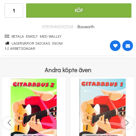
348 kr
KÖP
KÖP
9781846092534 -
Bosworth
BETALA ENKELT MED WALLEY
LAGERVAROR SKICKAS INOM
1-2 ARBETSDAGAR
Andra köpte även