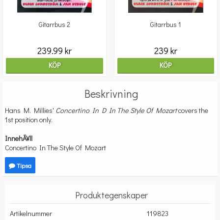
Gitarrbus 2
Gitarrbus 1
239.99 kr
239 kr
KÖP
KÖP
Beskrivning
Hans M. Millies'
Concertino In D In The Style Of Mozart
covers the
1st position only.
InnehÃ¥ll
Concertino In The Style Of Mozart
Tipsa
Produktegenskaper
Artikelnummer
119823