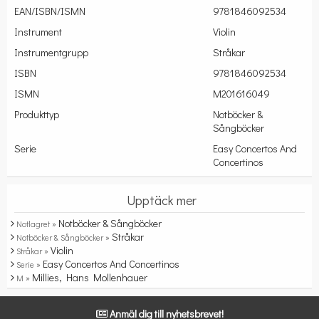
EAN/ISBN/ISMN
9781846092534
Instrument
Violin
Instrumentgrupp
Stråkar
ISBN
9781846092534
ISMN
M201616049
Produkttyp
Notböcker &
Sångböcker
Serie
Easy Concertos And
Concertinos
Upptäck mer
Notböcker & Sångböcker
Notlagret »
Stråkar
Notböcker & Sångböcker »
Violin
Stråkar »
Easy Concertos And Concertinos
Serie »
Millies, Hans Mollenhauer
M »
Anmäl dig till nyhetsbrevet!