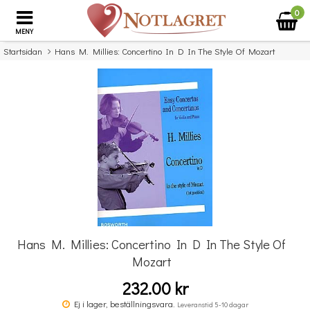
0
MENY
Startsidan
Hans M. Millies: Concertino In D In The Style Of Mozart
×
Missa inte detta...
Hans M. Millies: Concertino In D In The Style Of
Mozart
232.00 kr
Double Bass Quartets
Ej i lager, beställningsvara.
Leveranstid 5-10 dagar