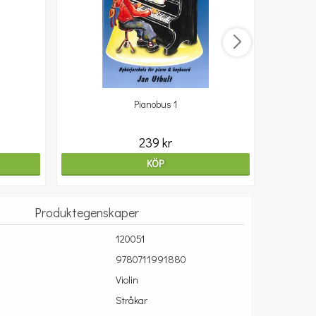
Pianobus 1
239 kr
KÖP
Produktegenskaper
120051
9780711991880
Violin
Stråkar