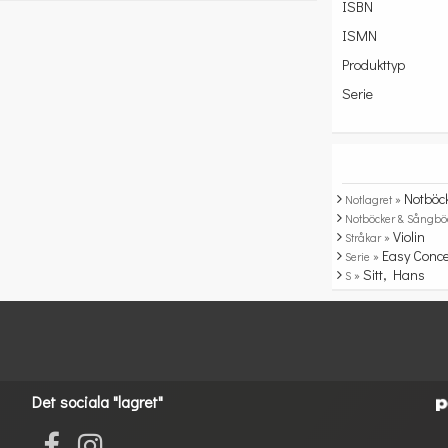
ISBN
ISMN
Produkttyp
Serie
Notböc
Notlagret »
Notböcker & Sångbö
Violin
Stråkar »
Easy Conce
Serie »
Sitt, Hans
S »
Det sociala "lagret"