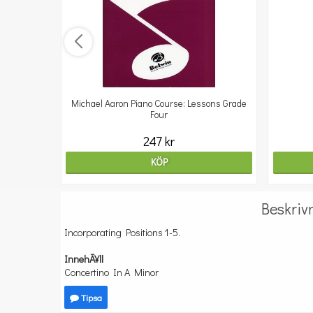
Michael Aaron Piano Course: Lessons Grade
Four
247 kr
KÖP
Beskriv
Incorporating Positions 1-5.
InnehÃ¥ll
Concertino In A Minor
Tipsa