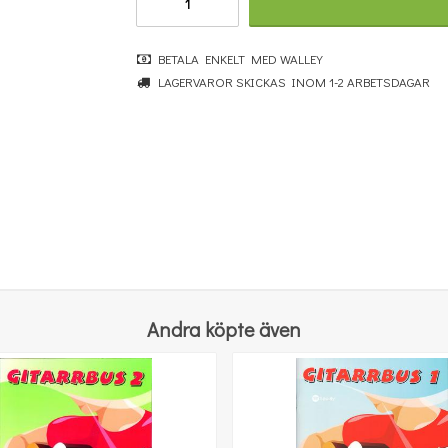
BETALA ENKELT MED WALLEY
LAGERVAROR SKICKAS INOM 1-2 ARBETSDAGAR
Concertino för trombon och stråkorkester Op 45:7
301 kr
KÖP
Andra köpte även