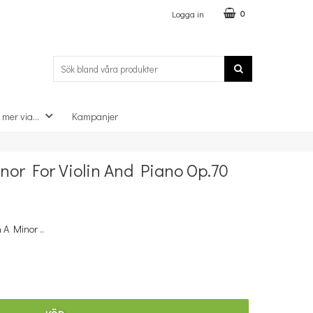
Logga in
0
 mer via...
Kampanjer
×
inor For Violin And Piano Op.70
 A Minor ..