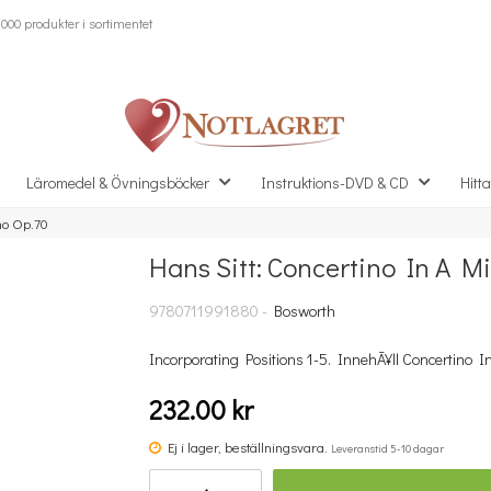
000 produkter i sortimentet
Läromedel & Övningsböcker
Instruktions-DVD & CD
Hitta
no Op.70
Hans Sitt: Concertino In A M
Missa inte detta...
9780711991880 -
Bosworth
Incorporating Positions 1-5. InnehÃ¥ll Concertino In
232.00 kr
Ej i lager, beställningsvara.
Leveranstid 5-10 dagar