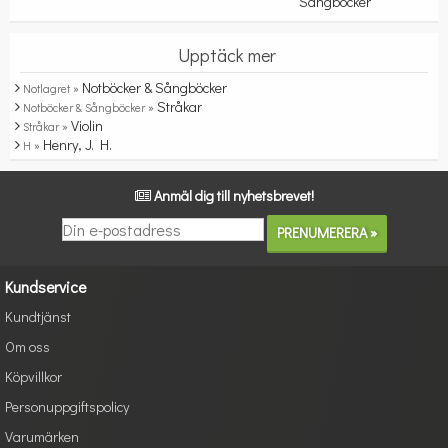
Sångböcker
Upptäck mer
Notböcker & Sångböcker
Notlagret »
Stråkar
Notböcker & Sångböcker »
Violin
Stråkar »
Henry, J. H.
H »
Anmäl dig till nyhetsbrevet!
Kundservice
Kundtjänst
Om oss
Köpvillkor
Personuppgiftspolicy
Varumärken