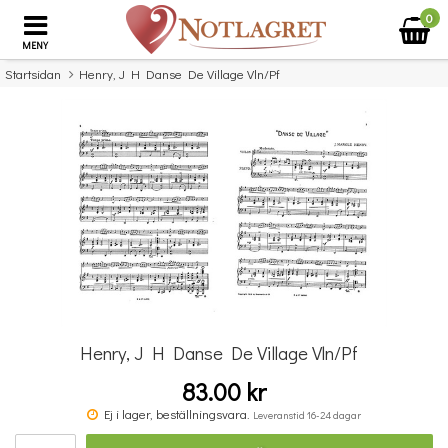
0
MENY
Startsidan
Henry, J H Danse De Village Vln/Pf
×
Missa inte detta...
Henry, J H Danse De Village Vln/Pf
83.00 kr
Gustav Mahler: Orchestral Studies For Violin
Fra
Ej i lager, beställningsvara.
Leveranstid 16-24 dagar