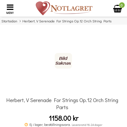
0
MENY
Startsidan
Herbert, V Serenade For Strings Op.12 Orch String Parts
×
Missa inte detta...
Herbert, V Serenade For Strings Op.12 Orch String
Parts
1158.00 kr
Povel vid pianot
Ej i lager, beställningsvara.
Leveranstid 16-24 dagar