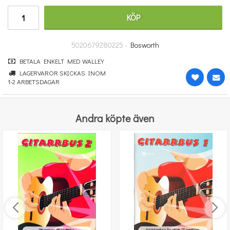
251 kr
KÖP
KÖP
5020679280225 -
Bosworth
BETALA ENKELT MED WALLEY
LAGERVAROR SKICKAS INOM
1-2 ARBETSDAGAR
Andra köpte även