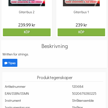
Gitarrbus 2
Gitarrbus 1
239.99 kr
239 kr
KÖP
KÖP
Beskrivning
Written for strings.
Tipsa
Produktegenskaper
Artikelnummer
120684
EAN/ISBN/ISMN
5020679280225
Instrument
Stråkensemble
Instrumentgrupp
Stråkar