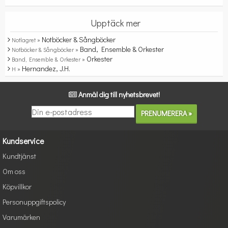
Upptäck mer
Notböcker & Sångböcker
Notlagret »
Band, Ensemble & Orkester
Notböcker & Sångböcker »
Orkester
Band, Ensemble & Orkester »
Hernandez, J.H.
H »
Anmäl dig till nyhetsbrevet!
Kundservice
Kundtjänst
Om oss
Köpvillkor
Personuppgiftspolicy
Varumärken