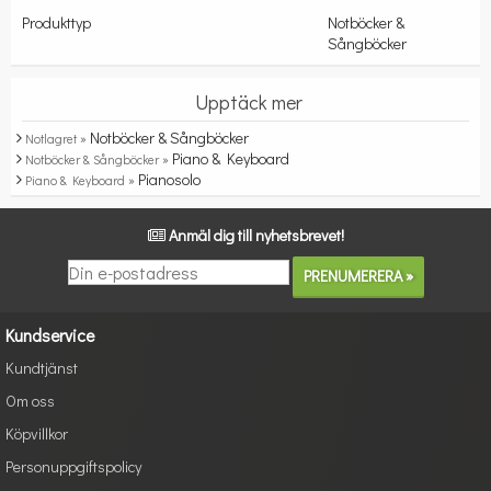
Produkttyp
Notböcker &
Sångböcker
Upptäck mer
Notböcker & Sångböcker
Notlagret »
Piano & Keyboard
Notböcker & Sångböcker »
Pianosolo
Piano & Keyboard »
Anmäl dig till nyhetsbrevet!
Kundservice
Kundtjänst
Om oss
Köpvillkor
Personuppgiftspolicy