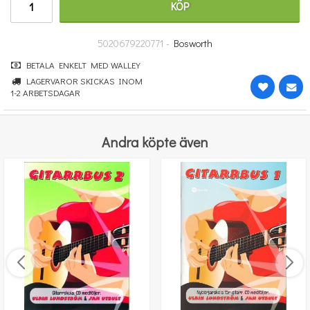
KÖP
251 kr
KÖP
5020679220771 -
Bosworth
BETALA ENKELT MED WALLEY
LAGERVAROR SKICKAS INOM
1-2 ARBETSDAGAR
Andra köpte även