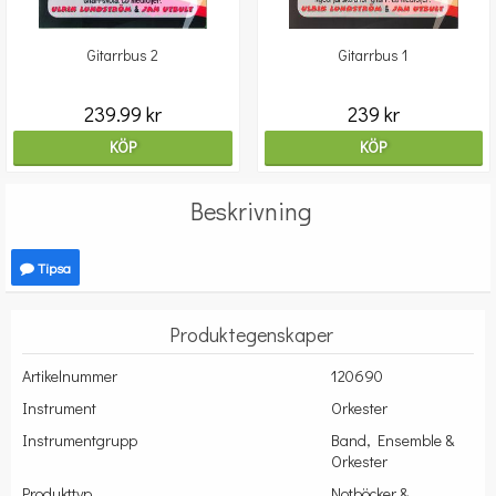
Gitarrbus 2
Gitarrbus 1
239.99 kr
239 kr
KÖP
KÖP
Beskrivning
Tipsa
Produktegenskaper
Artikelnummer
120690
Instrument
Orkester
Instrumentgrupp
Band, Ensemble &
Orkester
Produkttyp
Notböcker &