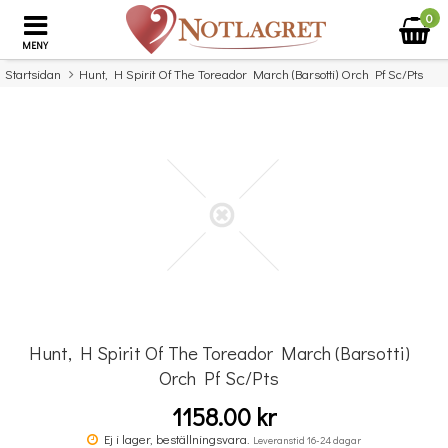
0
MENY
Startsidan
Hunt, H Spirit Of The Toreador March (Barsotti) Orch Pf Sc/Pts
×
Missa inte detta...
Hunt, H Spirit Of The Toreador March (Barsotti)
Orch Pf Sc/Pts
1158.00 kr
Komplett Sångteknik - svenska (Cathrine Sadolin)
Ej i lager, beställningsvara.
Leveranstid 16-24 dagar