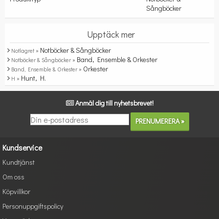
Sångböcker
Upptäck mer
Notböcker & Sångböcker
Notlagret »
Band, Ensemble & Orkester
Notböcker & Sångböcker »
Orkester
Band, Ensemble & Orkester »
Hunt, H.
H »
Anmäl dig till nyhetsbrevet!
Kundservice
Kundtjänst
Om oss
Köpvillkor
Personuppgiftspolicy