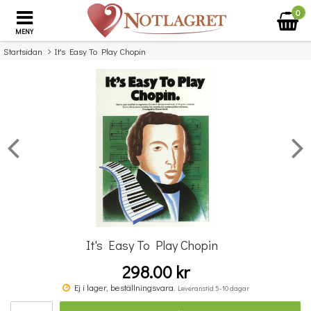
0
MENY
Startsidan
It's Easy To Play Chopin
×
Missa inte detta...
It's Easy To Play Chopin
298.00 kr
Kärlekssånger
Ej i lager, beställningsvara.
Leveranstid 5-10 dagar