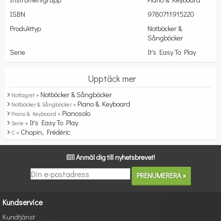
ISBN
9780711915220
Produkttyp
Notböcker &
Sångböcker
Serie
It's Easy To Play
Upptäck mer
Notböcker & Sångböcker
Notlagret »
Piano & Keyboard
Notböcker & Sångböcker »
Pianosolo
Piano & Keyboard »
It's Easy To Play
Serie »
Chopin, Frédéric
C »
Anmäl dig till nyhetsbrevet!
Kundservice
Kundtjänst