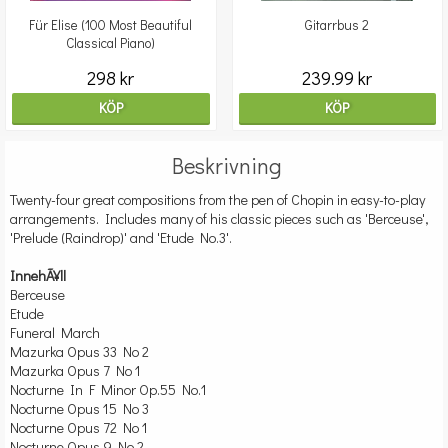
Für Elise (100 Most Beautiful
Gitarrbus 2
Classical Piano)
298 kr
239.99 kr
KÖP
KÖP
Beskrivning
Twenty-four great compositions from the pen of Chopin in easy-to-play
arrangements. Includes many of his classic pieces such as 'Berceuse',
'Prelude (Raindrop)' and 'Etude No.3'.
InnehÃ¥ll
Berceuse
Etude
Funeral March
Mazurka Opus 33 No 2
Mazurka Opus 7 No 1
Nocturne In F Minor Op.55 No.1
Nocturne Opus 15 No 3
Nocturne Opus 72 No 1
Nocturne Opus 9 No 2