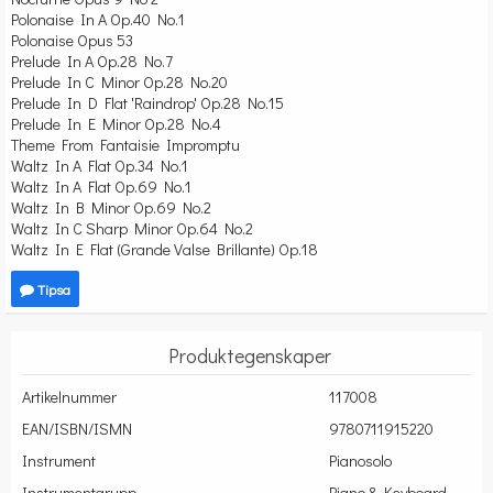
Polonaise In A Op.40 No.1
Polonaise Opus 53
Prelude In A Op.28 No.7
Prelude In C Minor Op.28 No.20
Prelude In D Flat 'Raindrop' Op.28 No.15
Prelude In E Minor Op.28 No.4
Theme From Fantaisie Impromptu
Waltz In A Flat Op.34 No.1
Waltz In A Flat Op.69 No.1
Waltz In B Minor Op.69 No.2
Waltz In C Sharp Minor Op.64 No.2
Waltz In E Flat (Grande Valse Brillante) Op.18
Tipsa
Produktegenskaper
Artikelnummer
117008
EAN/ISBN/ISMN
9780711915220
Instrument
Pianosolo
Instrumentgrupp
Piano & Keyboard