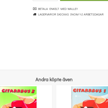
BETALA ENKELT MED WALLEY
LAGERVAROR SKICKAS INOM 1-2 ARBETSDAGAR
Benjamin Britten: Simple Symphony For String Orchestra - Study Score
364 kr
KÖP
Andra köpte även