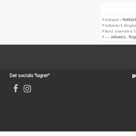
Notböc
Notlagret »
Notböcker & Sångbö
Band, Ensemble & O
Jalowicz, Rog
J »
Det sociala "lagret"