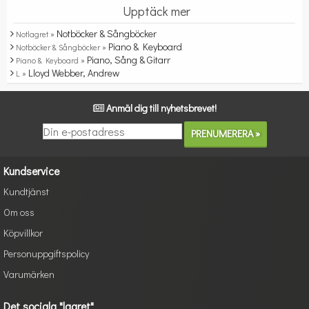
Upptäck mer
Notböcker & Sångböcker
Notlagret »
Piano & Keyboard
Notböcker & Sångböcker »
Piano, Sång & Gitarr
Piano & Keyboard »
Lloyd Webber, Andrew
L »
Anmäl dig till nyhetsbrevet!
Kundservice
Kundtjänst
Om oss
Köpvillkor
Personuppgiftspolicy
Varumärken
Det sociala "lagret"