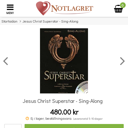
0
MENY
Startsidan
Jesus Christ Superstar - Sing-Along
×
Missa inte detta...
Jesus Christ Superstar - Sing-Along
480.00 kr
The Beatles Music Box
Ej i lager, beställningsvara.
Leveranstid 5-10 dagar