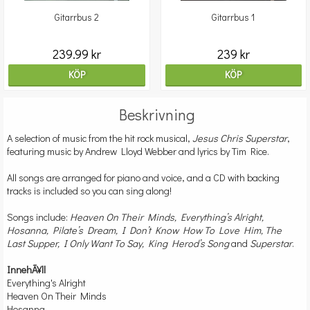
Gitarrbus 2
Gitarrbus 1
239.99 kr
239 kr
KÖP
KÖP
Beskrivning
A selection of music from the hit rock musical,
Jesus Chris Superstar
,
featuring music by Andrew Lloyd Webber and lyrics by Tim Rice.
All songs are arranged for piano and voice, and a CD with backing
tracks is included so you can sing along!
Songs include:
Heaven On Their Minds, Everything’s Alright,
Hosanna, Pilate’s Dream, I Don’t Know How To Love Him, The
Last Supper, I Only Want To Say, King Herod’s Song
and
Superstar
.
InnehÃ¥ll
Everything's Alright
Heaven On Their Minds
Hosanna