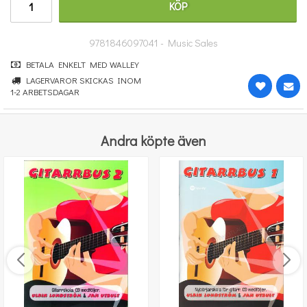
KÖP
604 kr
KÖP
9781846097041 - Music Sales
BETALA ENKELT MED WALLEY
LAGERVAROR SKICKAS INOM
1-2 ARBETSDAGAR
Andra köpte även