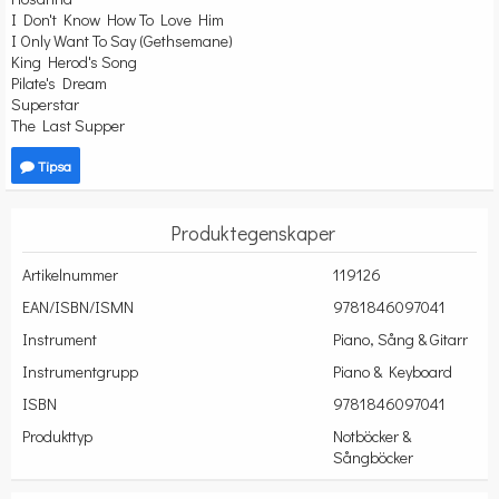
I Don't Know How To Love Him
I Only Want To Say (Gethsemane)
King Herod's Song
Pilate's Dream
Superstar
The Last Supper
Tipsa
Produktegenskaper
Artikelnummer
119126
EAN/ISBN/ISMN
9781846097041
Instrument
Piano, Sång & Gitarr
Instrumentgrupp
Piano & Keyboard
ISBN
9781846097041
Produkttyp
Notböcker &
Sångböcker