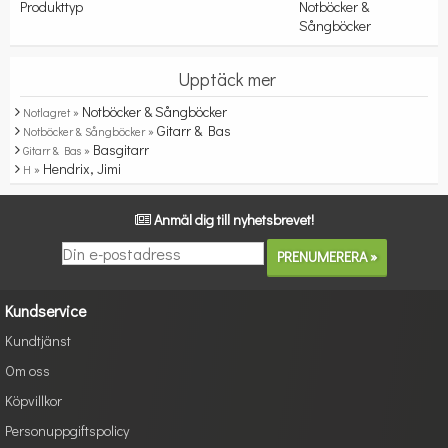
Produkttyp
Notböcker &
Sångböcker
Upptäck mer
Notböcker & Sångböcker
Notlagret »
Gitarr & Bas
Notböcker & Sångböcker »
Basgitarr
Gitarr & Bas »
Hendrix, Jimi
H »
Anmäl dig till nyhetsbrevet!
Kundservice
Kundtjänst
Om oss
Köpvillkor
Personuppgiftspolicy