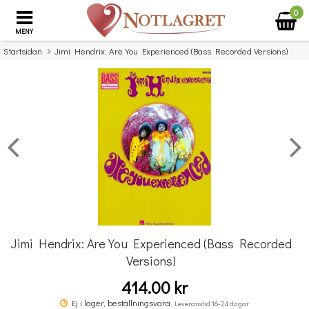
0
MENY
Startsidan
Jimi Hendrix: Are You Experienced (Bass Recorded Versions)
×
Missa inte detta...
Jimi Hendrix: Are You Experienced (Bass Recorded
Versions)
414.00 kr
Povel vid pianot
Ej i lager, beställningsvara.
Leveranstid 16-24 dagar