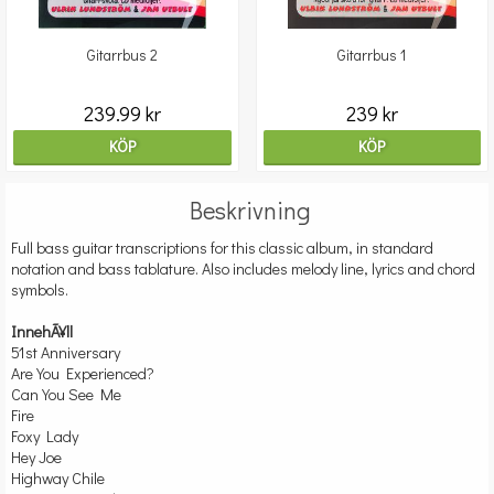
Gitarrbus 2
Gitarrbus 1
239.99 kr
239 kr
KÖP
KÖP
Beskrivning
Full bass guitar transcriptions for this classic album, in standard
notation and bass tablature. Also includes melody line, lyrics and chord
symbols.
InnehÃ¥ll
51st Anniversary
Are You Experienced?
Can You See Me
Fire
Foxy Lady
Hey Joe
Highway Chile