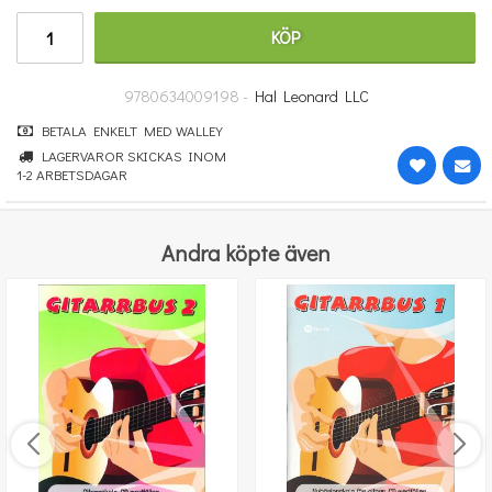
251 kr
KÖP
KÖP
9780634009198 -
Hal Leonard LLC
BETALA ENKELT MED WALLEY
LAGERVAROR SKICKAS INOM
1-2 ARBETSDAGAR
Andra köpte även