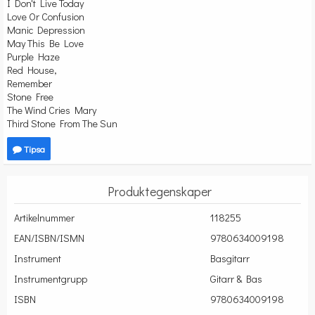
I Don't Live Today
Love Or Confusion
Manic Depression
May This Be Love
Purple Haze
Red House,
Remember
Stone Free
The Wind Cries Mary
Third Stone From The Sun
Tipsa
Produktegenskaper
Artikelnummer
118255
EAN/ISBN/ISMN
9780634009198
Instrument
Basgitarr
Instrumentgrupp
Gitarr & Bas
ISBN
9780634009198