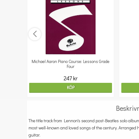
Michael Aaron Piano Course: Lessons Grade
Four
247 kr
KÖP
Beskriv
The title track from Lennon's second post-Beatles solo album
most well-known and loved songs of the century. Arranged h
guitar.