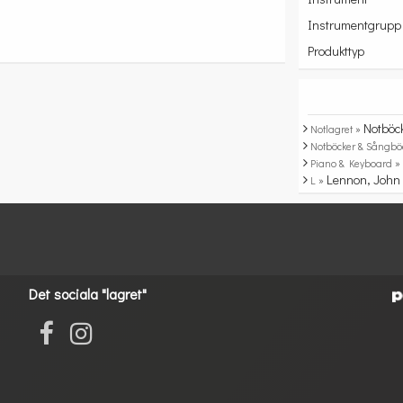
Instrumentgrupp
Produkttyp
Notböc
Notlagret »
Notböcker & Sångbö
Piano & Keyboard 
Lennon, John
L »
Det sociala "lagret"