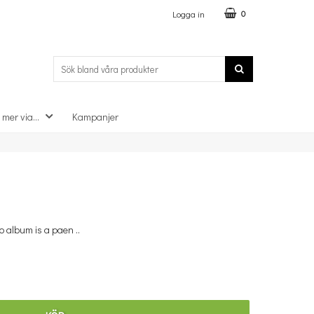
Logga in
0
 mer via...
Kampanjer
×
o album is a paen ..