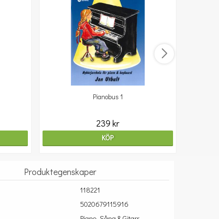
Pianobus 1
239 kr
KÖP
Produktegenskaper
118221
5020679115916
Piano, Sång & Gitarr