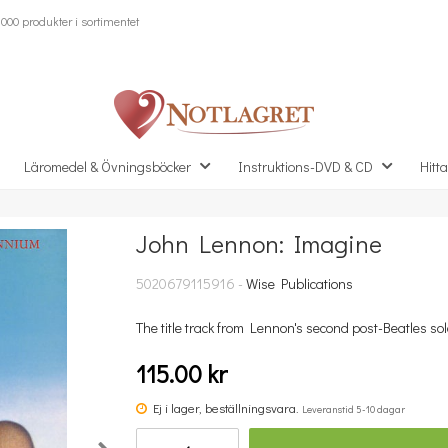
000 produkter i sortimentet
Läromedel & Övningsböcker
Instruktions-DVD & CD
Hitta
John Lennon: Imagine
Missa inte detta...
5020679115916 -
Wise Publications
The title track from Lennon's second post-Beatles sol
115.00 kr
Ej i lager, beställningsvara.
Leveranstid 5-10 dagar