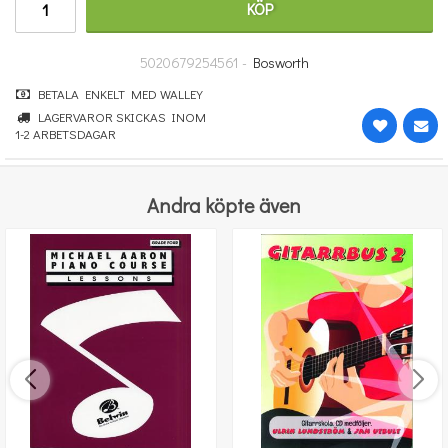
KÖP
364 kr
KÖP
5020679254561 -
Bosworth
BETALA ENKELT MED WALLEY
LAGERVAROR SKICKAS INOM
1-2 ARBETSDAGAR
Andra köpte även