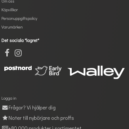
Om oss
Köpvillkor
Personuppgiftspolicy
Varumärken
Det sociala "lagret"
Logga in
Frågor? Vi hjälper dig
Noter till nybörjare och proffs
+80 000 produkter i sortimentet