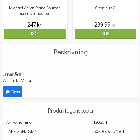
Michael Aaron Piano Course:
Gitarrbus 2
Lessons Grade Four
247 kr
239.99 kr
KÖP
KÖP
Beskrivning
InnehÃ¥ll
Air In D Minor
Tipsa
Produktegenskaper
Artikelnummer
120204
EAN/ISBN/ISMN
5020679254561