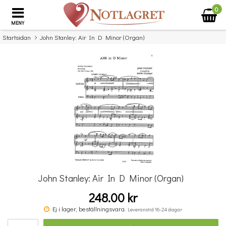
0
MENY
Startsidan
John Stanley: Air In D Minor (Organ)
×
Missa inte detta...
John Stanley: Air In D Minor (Organ)
248.00 kr
Benjamin Britten: Simple Symphony For String Orchestra - Study Score
Ej i lager, beställningsvara.
Leveranstid 16-24 dagar