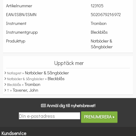
Artikelnummer
123105
EAN/ISBN/ISMN
5020679216972
Instrument
Trombon
Instrumentgrupp
Bleckblås
Produkttyp
Notböcker &
Sångböcker
Upptäck mer
Notböcker & Sångböcker
Notlagret »
Bleckblås
Notböcker & Sångböcker »
Trombon
Bleckblås »
Tavener, John
T »
Anmäl dig till nyhetsbrevet!
Kundservice