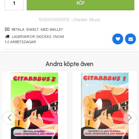
KÖP
185 kr
KÖP
5020679216972 - Chester Music
BETALA ENKELT MED WALLEY
LAGERVAROR SKICKAS INOM
1-2 ARBETSDAGAR
Andra köpte även