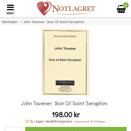
0
MENY
Startsidan
John Tavener: Ikon Of Saint Seraphim
×
Missa inte detta...
John Tavener: Ikon Of Saint Seraphim
198.00 kr
Blåsbanken 3 : Stämma 3 i Bb, Tenorsax/Baryton G-klav
Ej i lager, beställningsvara.
Leveranstid 16-24 dagar